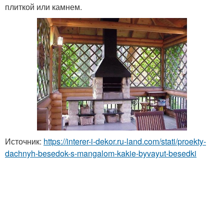
плиткой или камнем.
Источник:
https://interer-i-dekor.ru-land.com/stati/proekty-
dachnyh-besedok-s-mangalom-kakie-byvayut-besedki