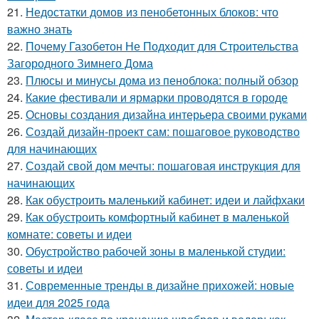
21.
Недостатки домов из пенобетонных блоков: что
важно знать
22.
Почему Газобетон Не Подходит для Строительства
Загородного Зимнего Дома
23.
Плюсы и минусы дома из пеноблока: полный обзор
24.
Какие фестивали и ярмарки проводятся в городе
25.
Основы создания дизайна интерьера своими руками
26.
Создай дизайн-проект сам: пошаговое руководство
для начинающих
27.
Создай свой дом мечты: пошаговая инструкция для
начинающих
28.
Как обустроить маленький кабинет: идеи и лайфхаки
29.
Как обустроить комфортный кабинет в маленькой
комнате: советы и идеи
30.
Обустройство рабочей зоны в маленькой студии:
советы и идеи
31.
Современные тренды в дизайне прихожей: новые
идеи для 2025 года