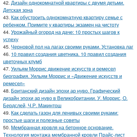
42.
Дизайн однокомнатной квартиры с двумя детьми.
Детская зона
43.
Как обустроить однокомнатную квартиру семье с
ребенком. Примите у квартиры экзамен на чистоту
44.
Урожайный огород на даче: 10 простых шагов к
успеху
45.
Черновой пол на лагах своими руками. Установка лаг
46.
10 правил создания цветника. 10 правил создания
цветочных клумб
47.
Уильям Моррис движение искусств и ремесел
биография. Уильям Моррис и «Движение искусств и
ремесел»
48.
Британский дизайн эпохи ар нуво. Графический
дизайн эпохи ар нуво в Великобритании. У. Моррис, О.
Бердслей, Ч.Р. Макинтош
49.
Как сделать газон для ленивых своими руками:
простые шаги и полезные советы
50.
Мембранная кровля на бетонное основание.
Технология монтажа мембранной кровли Прайс-лист