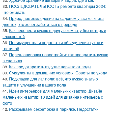
32.
Удобное хранение швабры и ведра: где и как
33.
ПОСЛЕДОВАТЕЛЬНОСТЬ ремонта квартиры 2024:
что ожидать
34.
Природное земледелие на садовом участке: книга
для тех, кто хочет заботиться о природе
35.
Как перенести кухню в другую комнату без потерь и
сложностей
36.
Преимущества и недостатки объединения кухни и
гостиной
37.
Перепланировка новостройки: как превратить кухню
в спальню
38.
Как предотвратить вздутие паркета от воды
39.
Суккуленты в домашних условиях. Советы по уходу
40.
Подкладки для лаг пола: всё, что нужно знать о
защите и улучшении вашего пола
41.
Идеи интерьеров для маленьких квартир. Дизайн
маленьких квартир: 10 идей для дизайна интерьера с
фото
42.
Раскрываем секрет окна в парилке. Недостатки