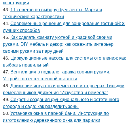
конструкции
43.
11 советов по выбору фум-ленты. Марки и
технические характеристики
44.
Современные решения для зонирования гостиной: 8
лучших способов
45.
Как сделать комнату уютной и красивой своими
руками. DIY мебель и декор: как освежить интерьер
своими руками за пару дней
46.
Циркуляционные насосы для системы отопления: как
выбрать правильный
47.
Вентиляция в подвале гаража своими руками.
Устройство естественной вытяжки
48.
Движение искусств и ремесел в интерьерах. Гильдии
ремесленников движения “Искусства и ремёсла”
49.
Секреты создания функционального и эстетичного
огорода и сада: как разделить зоны
50.
Установка окна в парной бани. Инструкция по
изготовлению деревянного окна для парилки