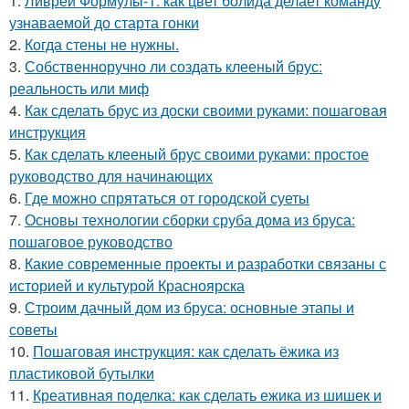
1.
Ливреи Формулы-1: как цвет болида делает команду
узнаваемой до старта гонки
2.
Когда стены не нужны.
3.
Собственноручно ли создать клееный брус:
реальность или миф
4.
Как сделать брус из доски своими руками: пошаговая
инструкция
5.
Как сделать клееный брус своими руками: простое
руководство для начинающих
6.
Где можно спрятаться от городской суеты
7.
Основы технологии сборки сруба дома из бруса:
пошаговое руководство
8.
Какие современные проекты и разработки связаны с
историей и культурой Красноярска
9.
Строим дачный дом из бруса: основные этапы и
советы
10.
Пошаговая инструкция: как сделать ёжика из
пластиковой бутылки
11.
Креативная поделка: как сделать ежика из шишек и