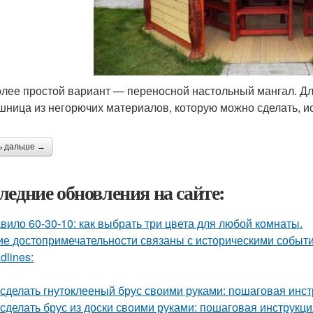
лее простой вариант — переносной настольный мангал. Дл
шница из негорючих материалов, которую можно сделать, и
ь дальше →
ледние обновления на сайте:
вило 60-30-10: как выбрать три цвета для любой комнаты.
ие достопримечательности связаны с историческими событ
dlines:
 сделать гнутоклееный брус своими руками: пошаговая инс
 сделать брус из доски своими руками: пошаговая инструкц