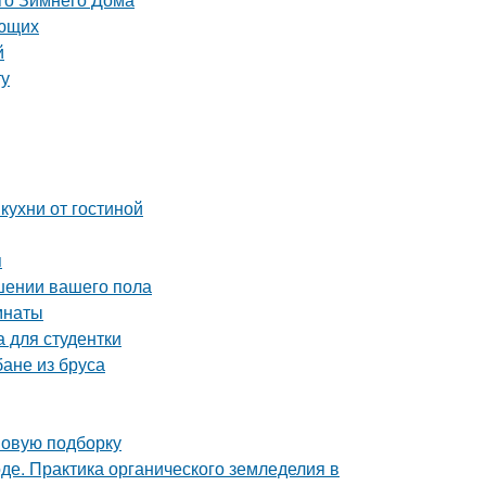
ающих
й
ту
кухни от гостиной
я
чшении вашего пола
мнаты
 для студентки
бане из бруса
 новую подборку
де. Практика органического земледелия в