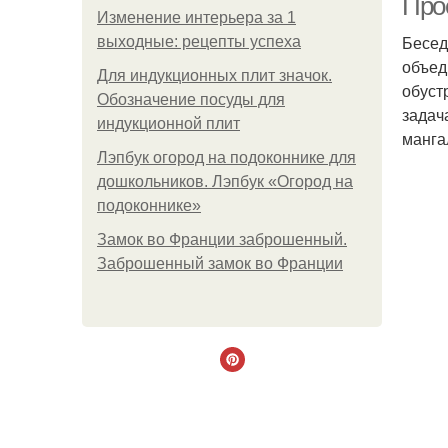
Про
Изменение интерьера за 1
Бесед
выходные: рецепты успеха
объед
Для индукционных плит значок.
обуст
Обозначение посуды для
задач
индукционной плит
манга
Лэпбук огород на подоконнике для
дошкольников. Лэпбук «Огород на
подоконнике»
Замок во Франции заброшенный.
Заброшенный замок во Франции