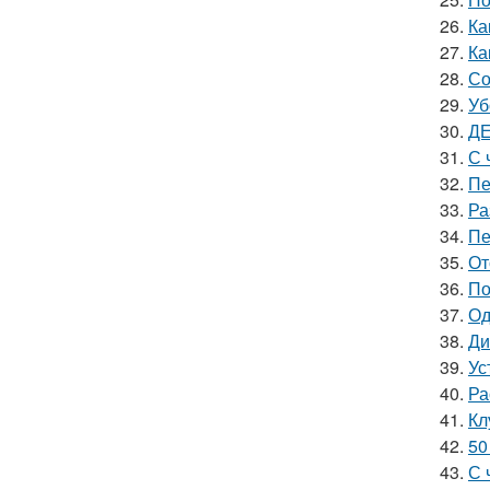
26.
Ка
27.
Ка
28.
Со
29.
Уб
30.
ДЕ
31.
С 
32.
Пе
33.
Ра
34.
Пе
35.
От
36.
По
37.
Од
38.
Ди
39.
Ус
40.
Ра
41.
Кл
42.
50
43.
С 