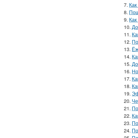
7.
Как
8.
Пош
9.
Как
10.
До
11.
Ка
12.
По
13.
Ёж
14.
Ка
15.
До
16.
Но
17.
Ка
18.
Ка
19.
Эф
20.
Че
21.
По
22.
Ка
23.
По
24.
По
25.
По