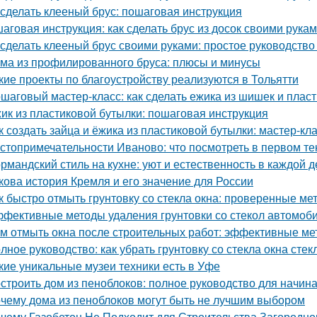
 сделать клееный брус: пошаговая инструкция
аговая инструкция: как сделать брус из досок своими рука
 сделать клееный брус своими руками: простое руководств
ма из профилированного бруса: плюсы и минусы
кие проекты по благоустройству реализуются в Тольятти
шаговый мастер-класс: как сделать ежика из шишек и плас
ик из пластиковой бутылки: пошаговая инструкция
к создать зайца и ёжика из пластиковой бутылки: мастер-кл
стопримечательности Иваново: что посмотреть в первом те
рмандский стиль на кухне: уют и естественность в каждой д
кова история Кремля и его значение для России
к быстро отмыть грунтовку со стекла окна: проверенные ме
фективные методы удаления грунтовки со стекол автомоб
м отмыть окна после строительных работ: эффективные м
лное руководство: как убрать грунтовку со стекла окна стек
кие уникальные музеи техники есть в Уфе
строить дом из пеноблоков: полное руководство для начи
чему дома из пеноблоков могут быть не лучшим выбором
чему Газобетон Не Подходит для Строительства Загородно