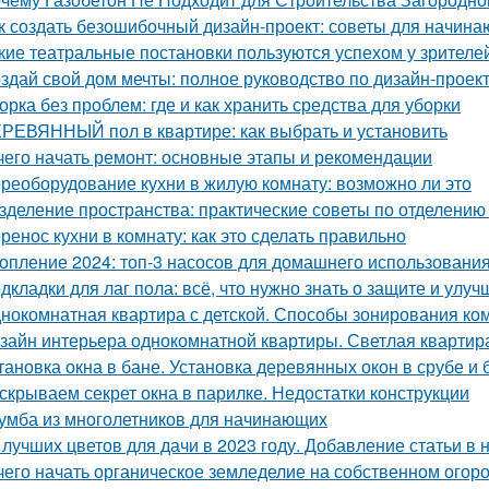
к создать безошибочный дизайн-проект: советы для начин
кие театральные постановки пользуются успехом у зрителе
здай свой дом мечты: полное руководство по дизайн-проек
орка без проблем: где и как хранить средства для уборки
РЕВЯННЫЙ пол в квартире: как выбрать и установить
чего начать ремонт: основные этапы и рекомендации
реоборудование кухни в жилую комнату: возможно ли это
зделение пространства: практические советы по отделению 
ренос кухни в комнату: как это сделать правильно
опление 2024: топ-3 насосов для домашнего использовани
дкладки для лаг пола: всё, что нужно знать о защите и улу
нокомнатная квартира с детской. Способы зонирования ко
зайн интерьера однокомнатной квартиры. Светлая квартира
тановка окна в бане. Установка деревянных окон в срубе и 
скрываем секрет окна в парилке. Недостатки конструкции
умба из многолетников для начинающих
 лучших цветов для дачи в 2023 году. Добавление статьи в
чего начать органическое земледелие на собственном огоро