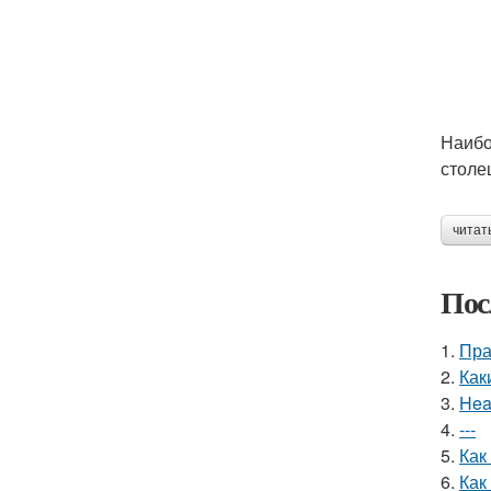
Наибо
столе
читат
Пос
1.
Пра
2.
Как
3.
Hea
4.
---
5.
Как
6.
Как