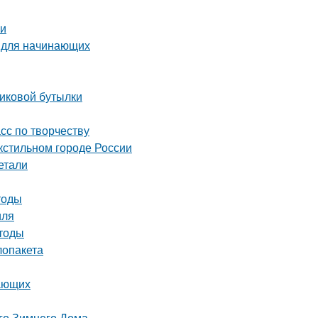
ми
о для начинающих
тиковой бутылки
асс по творчеству
кстильном городе России
етали
тоды
иля
етоды
лопакета
нающих
го Зимнего Дома