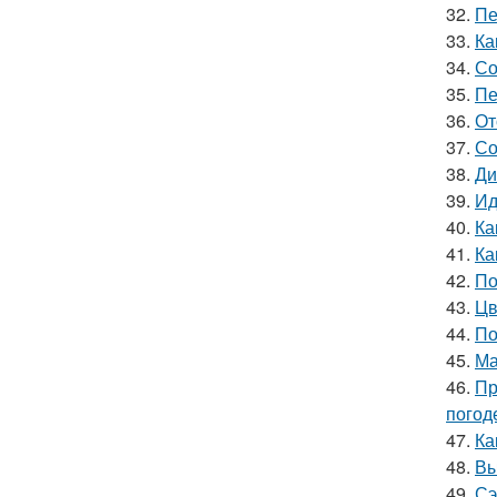
32.
Пе
33.
Ка
34.
Со
35.
Пе
36.
От
37.
Со
38.
Ди
39.
Ид
40.
Ка
41.
Ка
42.
По
43.
Цв
44.
По
45.
Ма
46.
Пр
погод
47.
Ка
48.
Вы
49.
Сэ