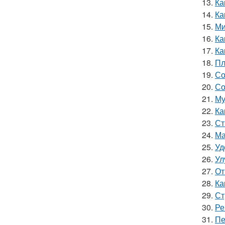
13.
Ка
14.
Ка
15.
Ми
16.
Ка
17.
Ка
18.
Пл
19.
Со
20.
Со
21.
Му
22.
Ка
23.
Ст
24.
Ма
25.
Уд
26.
Ул
27.
От
28.
Ка
29.
Ст
30.
Ре
31.
Пе