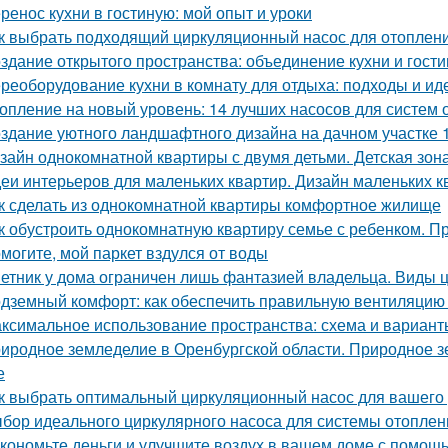
ренос кухни в гостиную: мой опыт и уроки
к выбрать подходящий циркуляционный насос для отоплен
здание открытого пространства: объединение кухни и гост
реоборудование кухни в комнату для отдыха: подходы и ид
опление на новый уровень: 14 лучших насосов для систем 
здание уютного ландшафтного дизайна на дачном участке 1
зайн однокомнатной квартиры с двумя детьми. Детская зон
еи интерьеров для маленьких квартир. Дизайн маленьких кв
к сделать из однокомнатной квартиры комфортное жилище
к обустроить однокомнатную квартиру семье с ребенком. Пр
могите, мой паркет вздулся от воды
етник у дома ограничен лишь фантазией владельца. Виды 
дземный комфорт: как обеспечить правильную вентиляцию 
ксимальное использование пространства: схема и варианты
иродное земледелие в Оренбургской области. Природное з
е
к выбрать оптимальный циркуляционный насос для вашего
бор идеального циркулярного насоса для системы отоплен
кономьте деньги и улучшите воздух в вашем доме с помо