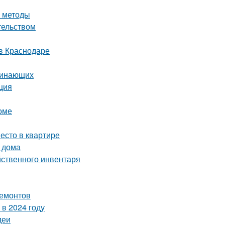
е методы
тельством
в Краснодаре
ачинающих
ция
оме
есто в квартире
 дома
йственного инвентаря
ремонтов
в 2024 году
деи