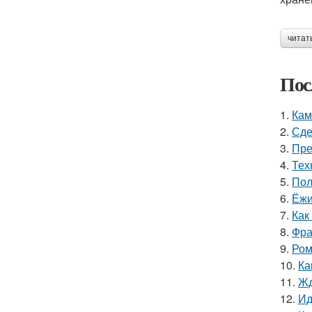
читат
Пос
1.
Кам
2.
Сде
3.
Пре
4.
Тех
5.
Пол
6.
Ёжи
7.
Как
8.
Фра
9.
Ром
10.
Ка
11.
Жд
12.
Ид