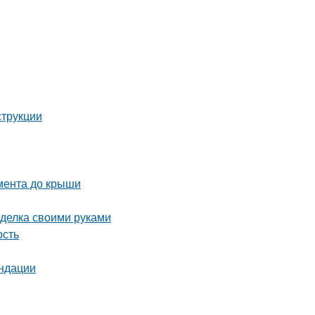
струкции
амента до крыши
оделка своими руками
ость
ендации