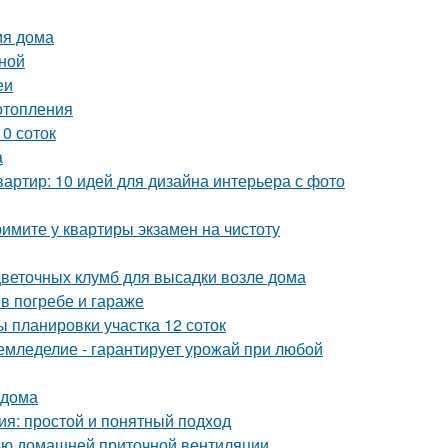
ия дома
иной
еи
отопления
0 соток
а
артир: 10 идей для дизайна интерьера с фото
имите у квартиры экзамен на чистоту
цветочных клумб для высадки возле дома
в погребе и гараже
 планировки участка 12 соток
емледелие - гарантирует урожай при любой
 дома
ия: простой и понятный подход
щью домашней приточной вентиляции