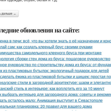
ь дальше →
ледние обновления на сайте:
енка в печи: всё, что вы хотели знать о её назначении и кон
лай сам: как создать клееный брус своими руками
имущества самодельного клееного бруса при монтаже
нология сборки стен дома из бруса: пошаговое руководство
ное руководство по строительству дома из бруса: от фунд
к из пластиковых бутылок: экологичный подарок для детей
 сделать ёжика из пластиковой бутылки и шишек: простая п
нцузские стили в загородной архитектуре: шарм и элегантн
анский стиль в интерьере: как воплотить его за 10 минут
к выбрать интерьер для загородного дома: советы и реком
ать осталось мало: Анимация выступит в Севастополе
еальная планировка: 20 правил для вашего дома