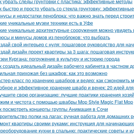
к убрать следы грунтовки с пластика: эффективные методы
к быстро и просто убрать со стекла грунтовку: эффективны
нусы и недостатки пеноблока: что важно знать перед строи
кие уникальные музеи техники есть в Уфе
кие уникальные архитектурные сооружения можно увидеть 
юсы и минусы домов из пеноблоков: что выбрать
здай свой интерьер с нуля: пошаговое руководство для н
здай дизайн проект квартиры за 3 шага: пошаговая инструк
зеи Кургана: погружение в культуру и историю города
к создать идеальный дизайн рабочего кабинета в частном д
ильная прихожая без шкафов: как это возможно
стер-класс по хранению швабров и ведер: как сэкономить м
обное и эффективное хранение швабр и венек: 20 идей для
учшите свою организацию: лучшие практики хранения хозя
жим и чистота с помощью швабры Mop Style Magic Flat Mop
к посмотреть концерты группы Анимация в Сочи
роительство полки на лагах: ручная работа для домашних 
монт квартиры своими руками: инструкция для начинающих 
реоборудование кухни в спальню: практические советы и и