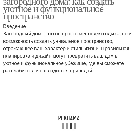
загородного дома: как создать
уютное и функциональное
пространство
Введение
Эстетика в интерьере
Баланс в интерьере
Загородный дом – это не просто место для отдыха, но и
возможность создать уникальное пространство,
отражающее ваш характер и стиль жизни. Правильная
планировка и дизайн могут превратить ваш дом в
Схема для интерьера
Мебель для интерьера
уютное и функциональное убежище, где вы сможете
расслабиться и насладиться природой.
Стиль в интерьере
Атмосфера в интерьере