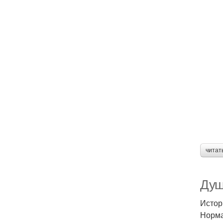
читат
Душ
Истор
Норма