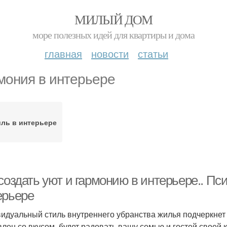
МИЛЫЙ ДОМ
море полезных идей для квартиры и дома
главная
новости
статьи
мония в интерьере
ль в интерьере
создать уют и гармонию в интерьере.. Пс
ерьере
идуальный стиль внутреннего убранства жилья подчеркнет 
влен со вкусом, будет радовать вашу семью и гостей своей к