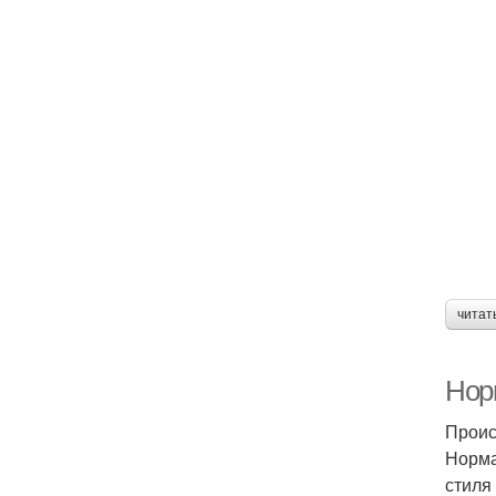
читат
Нор
Проис
Норма
стиля