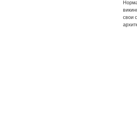
Норма
викин
свои 
архит