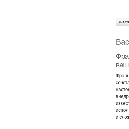
читат
Вас
Фран
ваш
Франц
сочет
насто
внедр
извес
испол
и сло