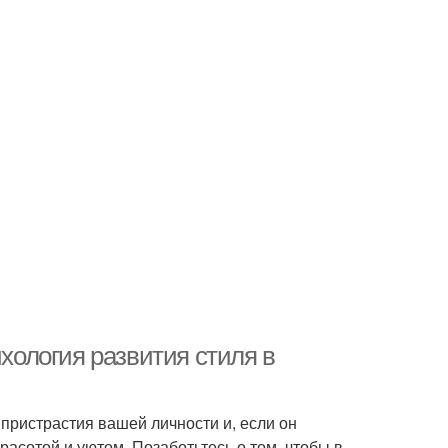
ихология развития стиля в
пристрастия вашей личности и, если он
расотой и уютом. Позаботьтесь о том, чтобы в