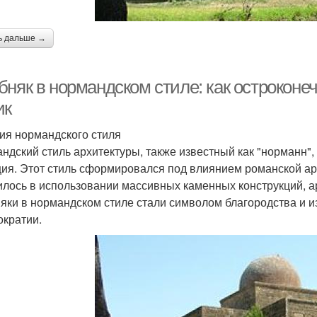
ь дальше →
бняк в нормандском стиле: как острокон
ик
ия нормандского стиля
ндский стиль архитектуры, также известный как "норманн",
ия. Этот стиль сформировался под влиянием романской арх
илось в использовании массивных каменных конструкций, ар
яки в нормандском стиле стали символом благородства и и
ократии.