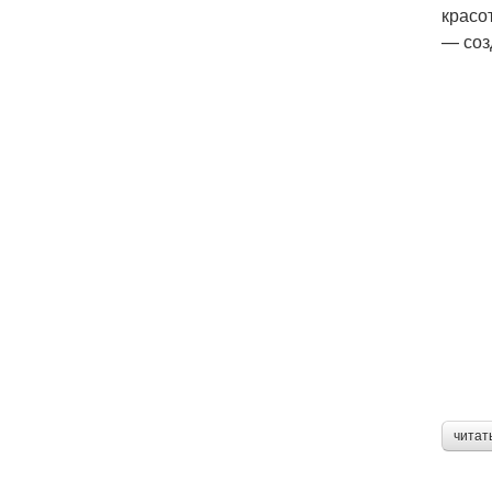
красо
— соз
читат