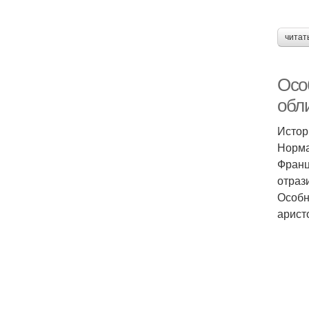
читат
Осо
обл
Истор
Норма
Франц
отраз
Особн
арист