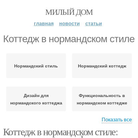
МИЛЫЙ ДОМ
главная
новости
статьи
Коттедж в нормандском стиле
Нормандский стиль
Нормандский коттедж
Дизайн для
Функциональность в
нормандского коттеджа
нормандском коттедже
Показать все
Коттедж в нормандском стиле:
Технологии в
Интерьеры в
классическом стиле
нормандском стиле