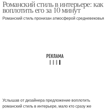
Романский стиль в интерьере: как
Декоративные
Основные элементы
воплотить его за 10 минут
элементы
Романский стиль пронизан атмосферой средневековья
Интерьеры в
романском стиле
Услышав от дизайнера предложение воплотить
романский стиль в интерьере, мало кто сразу же