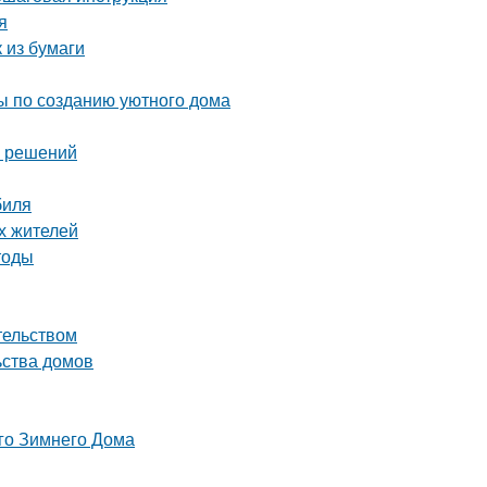
я
 из бумаги
ты по созданию уютного дома
х решений
биля
х жителей
тоды
тельством
ьства домов
го Зимнего Дома