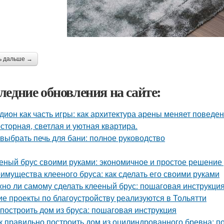
ь дальше →
ледние обновления на сайте:
дион как часть игры: как архитектура арены меняет поведе
сторная, светлая и уютная квартира.
 выбрать печь для бани: полное руководство
еный брус своими руками: экономичное и простое решение
имущества клееного бруса: как сделать его своими руками
но ли самому сделать клееный брус: пошаговая инструкци
ие проекты по благоустройству реализуются в Тольятти
 построить дом из бруса: пошаговая инструкция
к правильно построить дом из оцилиндрованного бревна: п