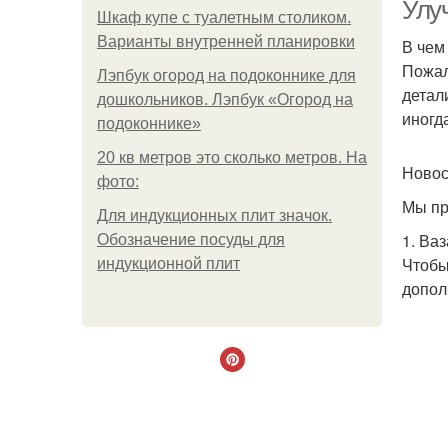
Улу
Шкаф купе с туалетным столиком.
Варианты внутренней планировки
В чем
Пожал
Лэпбук огород на подоконнике для
детал
дошкольников. Лэпбук «Огород на
иногд
подоконнике»
20 кв метров это сколько метров. На
Ново
фото:
Мы пр
Для индукционных плит значок.
1. Ва
Обозначение посуды для
Чтобы
индукционной плит
допол