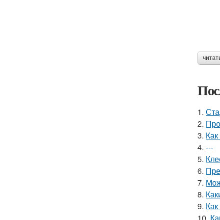
читат
Пос
1.
Ста
2.
Про
3.
Как
4.
---
5.
Кле
6.
Пре
7.
Мож
8.
Как
9.
Как
10.
Ка