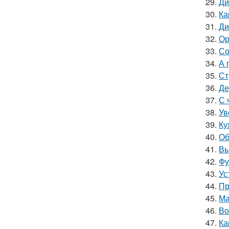
29.
Ди
30.
Ка
31.
Ди
32.
Ор
33.
Со
34.
А 
35.
Ст
36.
Де
37.
С 
38.
Ув
39.
Ку
40.
Об
41.
Вы
42.
Фу
43.
Ус
44.
Пр
45.
Ма
46.
Во
47.
Ка