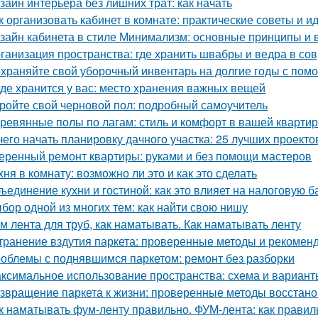
зайн интерьера без лишних трат: как начать
к организовать кабинет в комнате: практические советы и и
зайн кабинета в стиле Минимализм: основные принципы и
ганизация пространства: где хранить швабры и ведра в со
храняйте свой уборочный инвентарь на долгие годы с пом
где хранится у вас: место хранения важных вещей
ройте свой черновой пол: подробный самоучитель
ревянные полы по лагам: стиль и комфорт в вашей кварти
чего начать планировку дачного участка: 25 лучших проекто
еренный ремонт квартиры: руками и без помощи мастеров
хня в комнату: возможно ли это и как это сделать
ъединение кухни и гостиной: как это влияет на налоговую б
бор одной из многих тем: как найти свою нишу
м лента для труб, как наматывать. Как наматывать ленту
транение вздутия паркета: проверенные методы и рекомен
облемы с поднявшимся паркетом: ремонт без разборки
ксимальное использование пространства: схема и варианты
звращение паркета к жизни: проверенные методы восстан
к наматывать фум-ленту правильно. ФУМ-лента: как прави