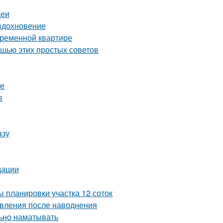
деи
 вдохновение
временной квартире
ощью этих простых советов
ре
в
азу
дации
 планировки участка 12 соток
овления после наводнения
льно наматывать