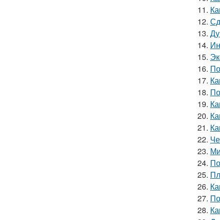
11.
Ка
12.
Сд
13.
Ду
14.
Ин
15.
Эк
16.
По
17.
Ка
18.
По
19.
Ка
20.
Ка
21.
Ка
22.
Че
23.
Ми
24.
По
25.
Пл
26.
Ка
27.
По
28.
Ка