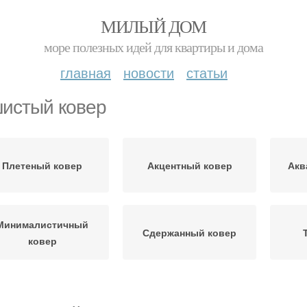
МИЛЫЙ ДОМ
море полезных идей для квартиры и дома
главная
новости
статьи
истый ковер
Плетеный ковер
Акцентный ковер
Акв
Минималистичный
Сдержанный ковер
ковер
овременный ковер