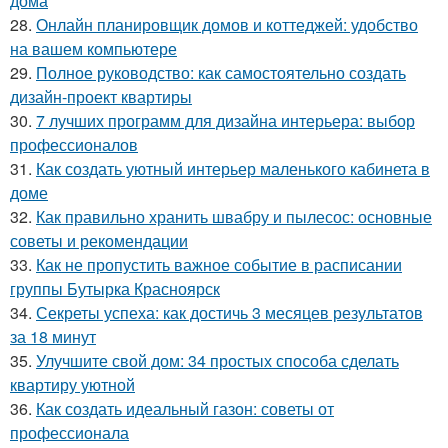
дома
28.
Онлайн планировщик домов и коттеджей: удобство
на вашем компьютере
29.
Полное руководство: как самостоятельно создать
дизайн-проект квартиры
30.
7 лучших программ для дизайна интерьера: выбор
профессионалов
31.
Как создать уютный интерьер маленького кабинета в
доме
32.
Как правильно хранить швабру и пылесос: основные
советы и рекомендации
33.
Как не пропустить важное событие в расписании
группы Бутырка Красноярск
34.
Секреты успеха: как достичь 3 месяцев результатов
за 18 минут
35.
Улучшите свой дом: 34 простых способа сделать
квартиру уютной
36.
Как создать идеальный газон: советы от
профессионала