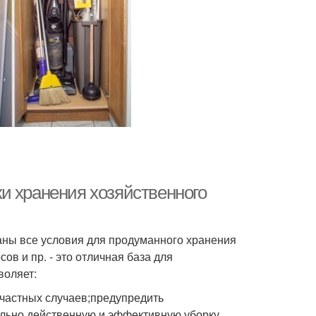
и хранения хозяйственного
аны все условия для продуманного хранения
в и пр. - это отличная база для
воляет:
счастных случаев;предупредить
льно действенную и эффективную уборку.