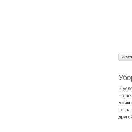
читат
Убор
В усл
Чаще 
мойко
согла
друго