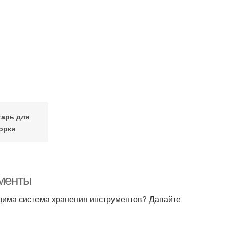
тарь для
орки
ументы
ходима система хранения инструментов? Давайте