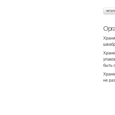
читат
Орг
Храни
швабр
Хране
упако
быть 
Хране
не ра