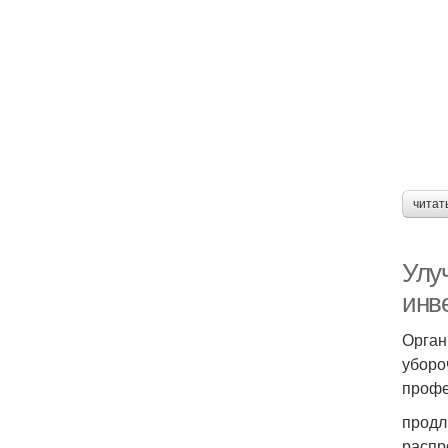
читат
Улу
инв
Орган
уборо
профе
продл
распр