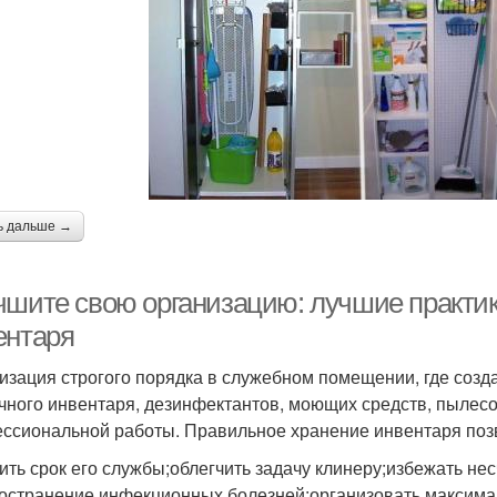
ь дальше →
чшите свою организацию: лучшие практик
ентаря
изация строгого порядка в служебном помещении, где созд
чного инвентаря, дезинфектантов, моющих средств, пылесосо
ссиональной работы. Правильное хранение инвентаря поз
ить срок его службы;облегчить задачу клинеру;избежать не
остранение инфекционных болезней;организовать максима