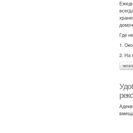
Ежедн
всегд
хране
домоч
Где н
1. Ок
2. На
читат
Удо
рек
Адекв
вмеща