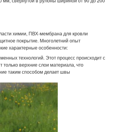
 мм, свёрнутой в рулоны шириной от 90 до 200
ласти химии, ПВХ-мембрана для кровли
щитное покрытие. Многолетний опыт
кие характерные особенности:
енных технологий. Этот процесс происходит с
т только верхние слои материала, что
ние таким способом делает швы