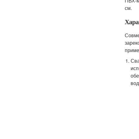
ПВХ-м
см.
Хара
Совме
зарек
приме
Сва
исп
обе
во