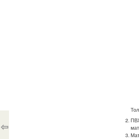
Тол
ПВХ
⇦
мат
Мат