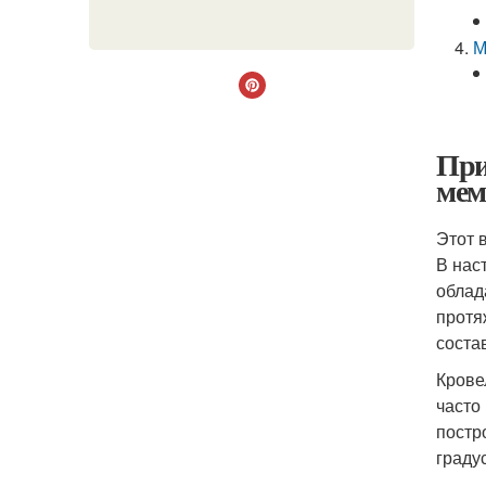
М
При
мем
Этот 
В нас
облад
протя
соста
Крове
часто
постр
граду