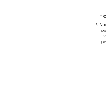
ПВХ
Мон
пре
Про
цве