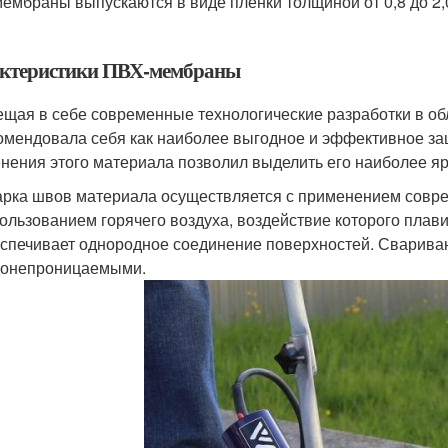
ембраны выпускаются в виде плёнки толщиной от 0,8 до 2,0
ктеристики ПВХ-мембраны
щая в себе современные технологические разработки в об
омендовала себя как наиболее выгодное и эффективное за
нения этого материала позволил выделить его наиболее яр
рка швов материала осуществляется с применением соврем
ользованием горячего воздуха, воздействие которого плави
спечивает однородное соединение поверхностей. Сварива
донепроницаемыми.