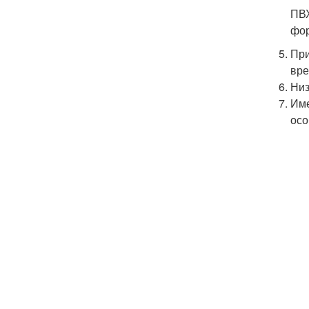
ПВХ
фо
При
вре
Низ
Име
осо