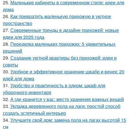
25.
Маленькие кабинеты в современном стиле: идеи для
дома
26.
Как превратить маленькую прихожую в уютное
пространство
27.
Современные тренды в дизайне прихожей: новые
идеи для 2025 года
28.
Переделка маленьких прихожих: 5 удивительных
решений
29.
Создание уютной квартиры без прихожей: идеи и
советы
30.
Удобное и эффективное хранение швабр и венек: 20
идей для дома
31.
Удобство и практичность в одном: шкаф для
уборочного инвентаря
32.
А где хранится у вас: место хранения важных вещей
33.
Укладка деревянного пола на лаги: простой способ
создать эстетичный интерьер
34.
Улучшите свой дом: замена пола на лагах высотой 15
см