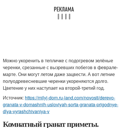
Можно укоренить в тепличке с подогревом зелёные
черенки, срезанные с вызревших побегов в феврале-
марте. Они могут летом даже зацвести. А вот летние
полуодревесневшие черенки укореняются долго.
Цветение у них наступает на второй-третий год.
Источник:
https://milyj-dom.ru-land.com/novosti/derevo-
granata-v-domashnih-usloviyah-sorta-granata-prigodnye-
dlya-vyrashchivaniya-v
Комнатный гранат приметы.