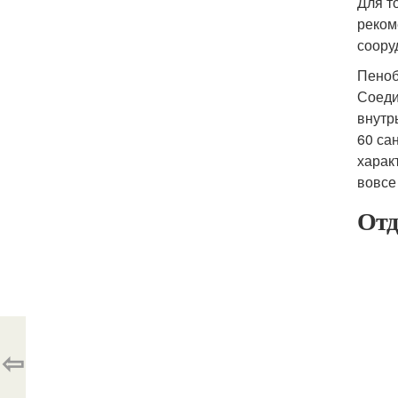
Для т
реком
соору
Пеноб
Соеди
внутр
60 са
харак
вовсе
Отд
⇦