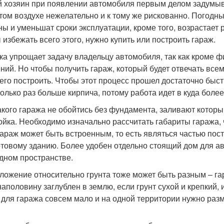
 хозяин при появлении автомобиля первым делом задумывае
том воздухе нежелательно и к тому же рискованно. Погодн
ы и уменьшат сроки эксплуатации, кроме того, возрастает р
 избежать всего этого, нужно купить или построить гараж.
ка упрощает задачу владельцу автомобиля, так как кроме ф
ний. Но чтобы получить гараж, который будет отвечать все
 его построить. Чтобы этот процесс прошел достаточно быст
колько раз больше кирпича, потому работа идет в куда боле
акого гаража не обойтись без фундамента, заливают который
ойка. Необходимо изначально рассчитать габариты гаража,
гараж может быть встроенным, то есть являться частью пост
отовому зданию. Более удобен отдельно стоящий дом для а
дном пространстве.
ложение относительно грунта тоже может быть разным – га
наполовину заглублен в землю, если грунт сухой и крепкий,
 для гаража совсем мало и на одной территории нужно разм