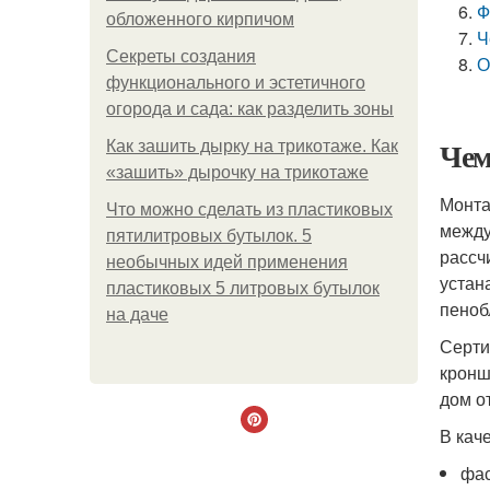
Ф
обложенного кирпичом
Ч
Секреты создания
О
функционального и эстетичного
огорода и сада: как разделить зоны
Чем
Как зашить дырку на трикотаже. Как
«зашить» дырочку на трикотаже
Монта
Что можно сделать из пластиковых
между
пятилитровых бутылок. 5
рассч
необычных идей применения
устан
пластиковых 5 литровых бутылок
пеноб
на даче
Серти
кронш
дом о
В кач
фас