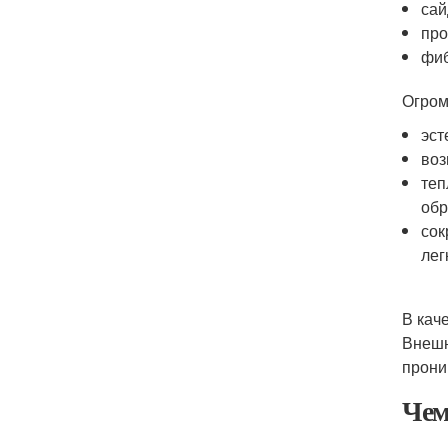
сай
про
фиб
Огром
эст
воз
теп
обр
сок
лег
В кач
Внешн
прони
Чем