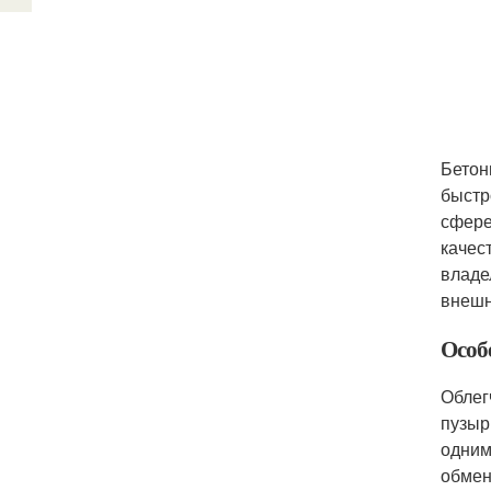
Бетон
быстр
сфере
качес
владе
внешн
Особ
Облег
пузыр
одним
обмен