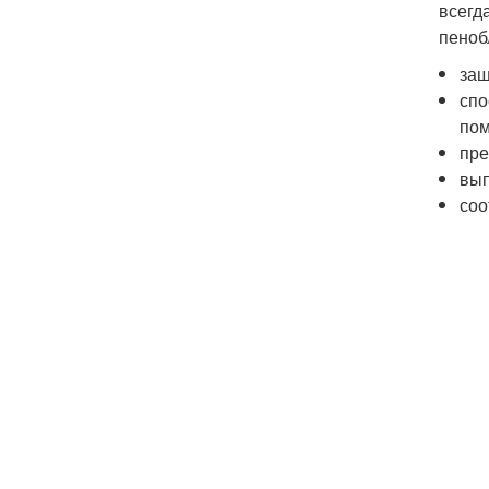
всегд
пеноб
защ
спо
по
пре
вып
соо