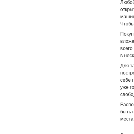
Любой
откры
машин
Чтобы
Покуп
вложе
всего
в нес
Для т
постр
себе 
уже г
свобо
Распо
быть 
места