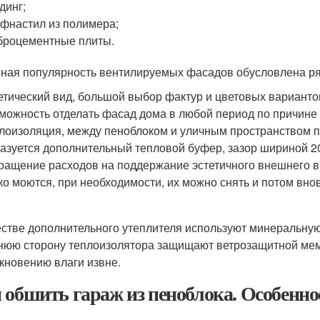
динг;
фнастил из полимера;
роцементные плиты.
ная популярность вентилируемых фасадов обусловлена р
етический вид, большой выбор фактур и цветовых варианто
можность отделать фасад дома в любой период по причине 
лоизоляция, между пеноблоком и уличным пространством 
азуется дополнительный тепловой буфер, зазор шириной 2
ращение расходов на поддержание эстетичного внешнего в
ко моются, при необходимости, их можно снять и потом внов
естве дополнительного утеплителя используют минеральну
юю сторону теплоизолятора защищают ветрозащитной мемб
кновению влаги извне.
 обшить гараж из пеноблока. Особенно