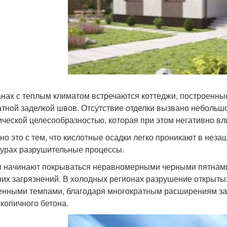
анах с теплым климатом встречаются коттеджи, построенные
атной заделкой швов. Отсутствие отделки вызвано небольш
ической целесообразностью, которая при этом негативно вли
но это с тем, что кислотные осадки легко проникают в неза
турах разрушительные процессы.
 начинают покрываться неравномерными черными пятнами
их загрязнений. В холодных регионах разрушение открытых
енными темпами, благодаря многократным расширениям зам
скопичного бетона.