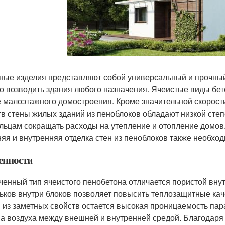
ные изделия представляют собой универсальный и прочный
о возводить здания любого назначения. Ячеистые виды бе
 малоэтажного домостроения. Кроме значительной скорост
тв стены жилых зданий из пеноблоков обладают низкой сте
льцам сокращать расходы на утепление и отопление домов.
яя и внутренняя отделка стен из пеноблоков также необхо
енности
ченный тип ячеистого пенобетона отличается пористой вну
ьков внутри блоков позволяет повысить теплозащитные кач
 из заметных свойств остается высокая проницаемость пара
а воздуха между внешней и внутренней средой. Благодаря