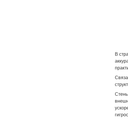
В стр
аккур
практ
Связа
струк
Стены
внешн
ускор
гигро