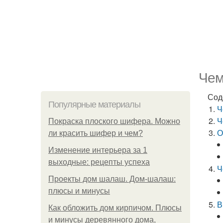
Чем
Сод
Популярные материалы
Ч
Ч
Покраска плоского шифера. Можно
О
ли красить шифер и чем?
Изменение интерьера за 1
выходные: рецепты успеха
Ч
Проекты дом шалаш. Дом-шалаш:
плюсы и минусы
В
Как обложить дом кирпичом. Плюсы
и минусы деревянного дома,