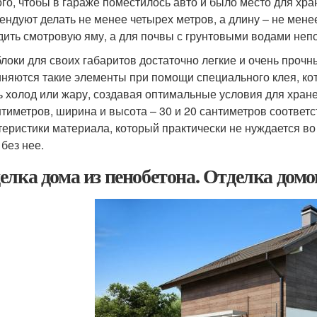
ого, чтобы в гараже поместилось авто и было место для хр
ендуют делать не менее четырех метров, а длину – не менее
дить смотровую яму, а для почвы с грунтовыми водами непо
локи для своих габаритов достаточно легкие и очень прочны
няются такие элементы при помощи специального клея, кот
ь холод или жару, создавая оптимальные условия для хран
нтиметров, ширина и высота – 30 и 20 сантиметров соответ
теристики материала, который практически не нуждается во
 без нее.
елка дома из пенобетона. Отделка домо