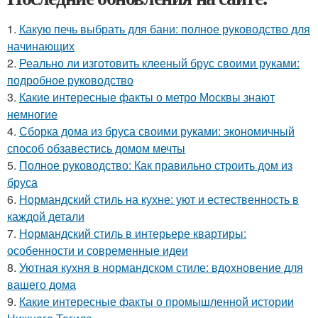
1.
Какую печь выбрать для бани: полное руководство для
начинающих
2.
Реально ли изготовить клееный брус своими руками:
подробное руководство
3.
Какие интересные факты о метро Москвы знают
немногие
4.
Сборка дома из бруса своими руками: экономичный
способ обзавестись домом мечты
5.
Полное руководство: Как правильно строить дом из
бруса
6.
Нормандский стиль на кухне: уют и естественность в
каждой детали
7.
Нормандский стиль в интерьере квартиры:
особенности и современные идеи
8.
Уютная кухня в нормандском стиле: вдохновение для
вашего дома
9.
Какие интересные факты о промышленной истории