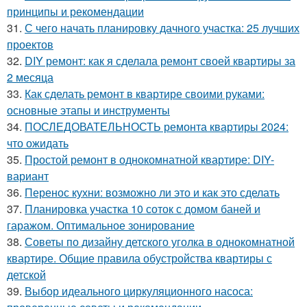
принципы и рекомендации
31.
С чего начать планировку дачного участка: 25 лучших
проектов
32.
DIY ремонт: как я сделала ремонт своей квартиры за
2 месяца
33.
Как сделать ремонт в квартире своими руками:
основные этапы и инструменты
34.
ПОСЛЕДОВАТЕЛЬНОСТЬ ремонта квартиры 2024:
что ожидать
35.
Простой ремонт в однокомнатной квартире: DIY-
вариант
36.
Перенос кухни: возможно ли это и как это сделать
37.
Планировка участка 10 соток с домом баней и
гаражом. Оптимальное зонирование
38.
Советы по дизайну детского уголка в однокомнатной
квартире. Общие правила обустройства квартиры с
детской
39.
Выбор идеального циркуляционного насоса: