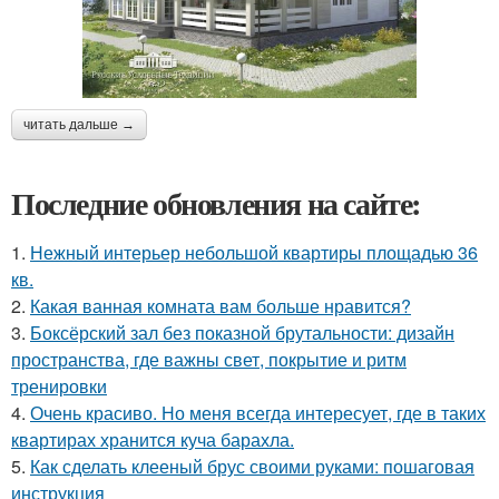
читать дальше →
Последние обновления на сайте:
1.
Нежный интерьер небольшой квартиры площадью 36
кв.
2.
Какая ванная комната вам больше нравится?
3.
Боксёрский зал без показной брутальности: дизайн
пространства, где важны свет, покрытие и ритм
тренировки
4.
Очень красиво. Но меня всегда интересует, где в таких
квартирах хранится куча барахла.
5.
Как сделать клееный брус своими руками: пошаговая
инструкция