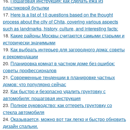
16.
Пошаговая инструкция: как сделать ежа из
пластиковой бутылки
17.
Here is a list of 10 questions based on the thought
process about the city of Chita, covering various aspects
such as landmarks, history, culture, and interesting facts:
18.
Какие районы Москвы считаются самыми старыми и
исторически значимыми
19.
Как выбрать интерьер для загородного дома: советы
и рекомендации
20.
Планировка комнат в частном доме без ошибок:
советы профессионалов
21.
Современные тенденции в планировке частных
домов: что популярно сейчас
22.
Как быстро и безопасно удалить грунтовку с
автомобиля: пошаговая инструкция
23.
Полное руководство: как оттереть грунтовку со
стекла автомобиля
24.
Оказывается, можно вот так легко и быстро обновить
дизайн спальни.