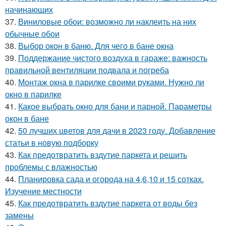
начинающих
37.
Виниловые обои: возможно ли наклеить на них
обычные обои
38.
Выбор окон в баню. Для чего в бане окна
39.
Поддержание чистого воздуха в гараже: важность
правильной вентиляции подвала и погреба
40.
Монтаж окна в парилке своими руками. Нужно ли
окно в парилке
41.
Какое выбрать окно для бани и парной. Параметры
окон в бане
42.
50 лучших цветов для дачи в 2023 году. Добавление
статьи в новую подборку
43.
Как предотвратить вздутие паркета и решить
проблемы с влажностью
44.
Планировка сада и огорода на 4,6,10 и 15 сотках.
Изучение местности
45.
Как предотвратить вздутие паркета от воды без
замены