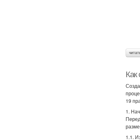
читат
Как
Созда
проце
19 пр
1. На
Перед
разме
1.1. 