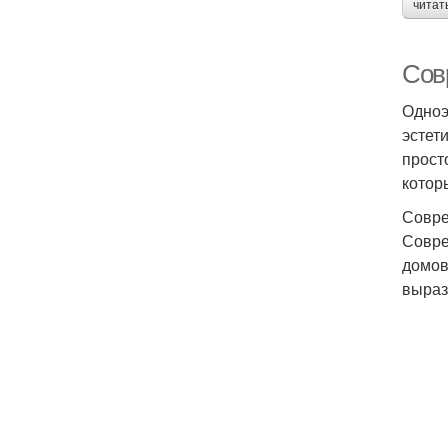
читат
Сов
Одноэ
эстет
прост
котор
Совре
Совре
домов
выраз