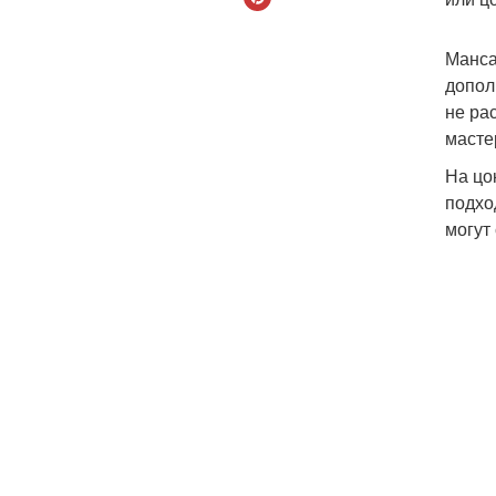
Манса
допол
не ра
масте
На цо
подхо
могут