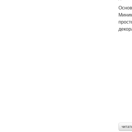
Основ
Миним
прост
декор
читат