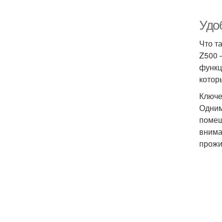
Удо
Что т
Z500 
функц
котор
Ключе
Одним
помещ
внима
прожи