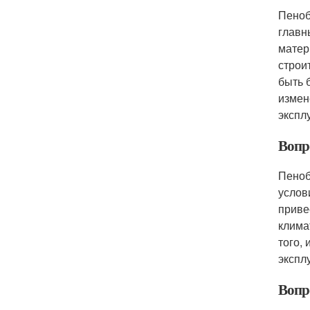
Пеноб
главн
матер
строи
быть 
измен
экспл
Вопр
Пеноб
услов
приве
клима
того,
экспл
Вопр