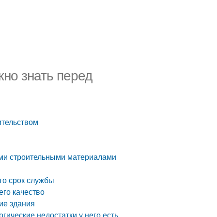
жно знать перед
ительством
ими строительными материалами
го срок службы
его качество
ие здания
гические недостатки у него есть