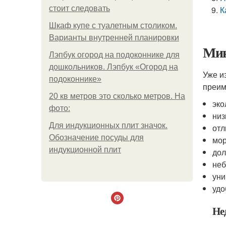
стоит следовать
К
Шкаф купе с туалетным столиком.
Варианты внутренней планировки
Мин
Лэпбук огород на подоконнике для
дошкольников. Лэпбук «Огород на
Уже и
подоконнике»
преим
20 кв метров это сколько метров. На
эко
фото:
низ
Для индукционных плит значок.
отл
Обозначение посуды для
мор
индукционной плит
дол
неб
уни
удо
Не