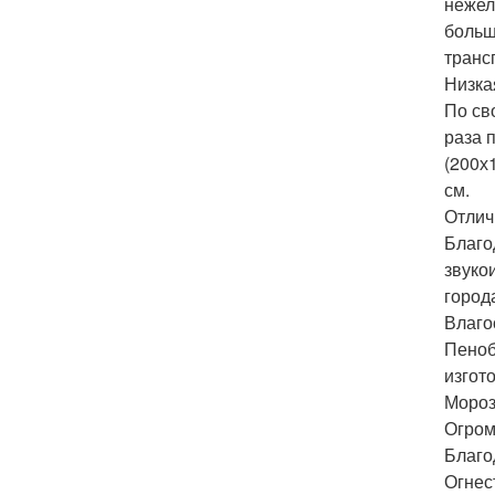
нежел
больш
транс
Низка
По св
раза 
(200х
см.
Отлич
Благо
звуко
город
Влаго
Пеноб
изгот
Мороз
Огром
Благо
Огнес