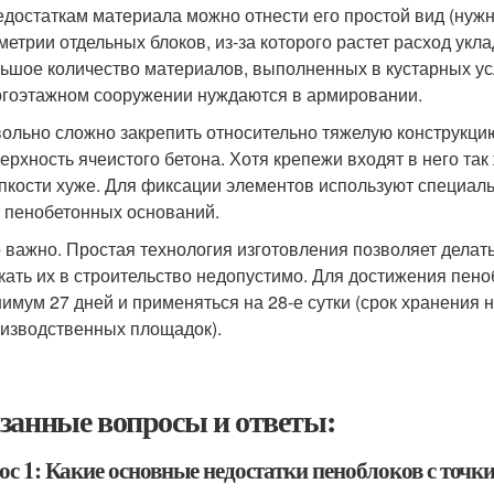
едостаткам материала можно отнести его простой вид (нуж
метрии отдельных блоков, из-за которого растет расход укл
ьшое количество материалов, выполненных в кустарных усл
гоэтажном сооружении нуждаются в армировании.
ольно сложно закрепить относительно тяжелую конструкци
ерхность ячеистого бетона. Хотя крепежи входят в него так 
пкости хуже. Для фиксации элементов используют специал
 пенобетонных оснований.
 важно. Простая технология изготовления позволяет делат
кать их в строительство недопустимо. Для достижения пен
имум 27 дней и применяться на 28-е сутки (срок хранения 
изводственных площадок).
занные вопросы и ответы:
с 1: Какие основные недостатки пеноблоков с точки