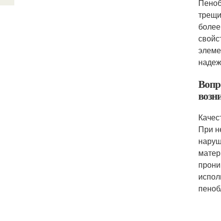
Пеноб
трещи
более
свойс
элеме
надеж
Вопр
возн
Качес
При н
наруш
матер
прони
испол
пеноб