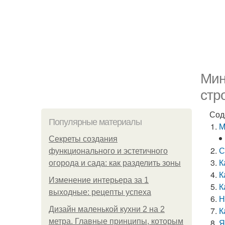
Мин
стр
Сод
Популярные материалы
М
Секреты создания
С
функционального и эстетичного
К
огорода и сада: как разделить зоны
К
Изменение интерьера за 1
К
выходные: рецепты успеха
Н
Дизайн маленькой кухни 2 на 2
К
метра. Главные принципы, которым
Я