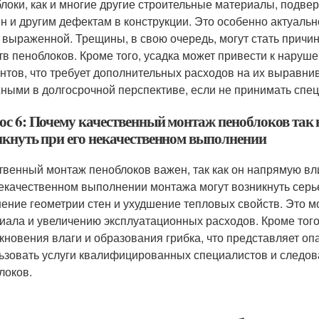
локи, как и многие другие строительные материалы, подве
н и другим дефектам в конструкции. Это особенно актуальн
 выраженной. Трещины, в свою очередь, могут стать причи
тв пеноблоков. Кроме того, усадка может привести к наруш
нтов, что требует дополнительных расходов на их выравни
ными в долгосрочной перспективе, если не принимать спе
ос 6: Почему качественный монтаж пеноблоков так 
икнуть при его некачественном выполнении
твенный монтаж пеноблоков важен, так как он напрямую вли
екачественном выполнении монтажа могут возникнуть серь
ение геометрии стен и ухудшение тепловых свойств. Это 
иала и увеличению эксплуатационных расходов. Кроме того
кновения влаги и образования грибка, что представляет оп
ьзовать услуги квалифицированных специалистов и следов
локов.