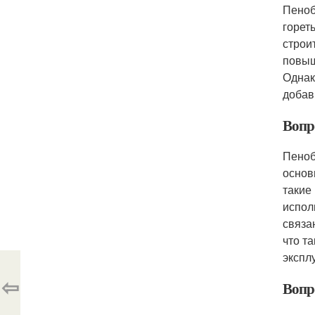
Пеноб
горет
строи
повыш
Однак
добав
Вопро
Пеноб
основ
такие
испол
связа
что т
экспл
⇦
Вопр