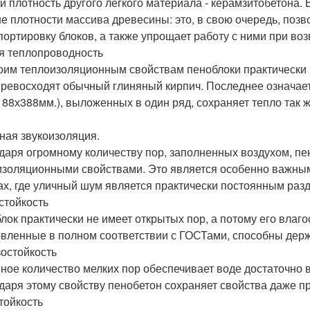
и плотность другого легкого материала - керамзитобетона. 
е плотности массива древесины: это, в свою очередь, позв
портировку блоков, а также упрощает работу с ними при во
я теплопроводность
оим теплоизоляционным свойствам пеноблоки практически 
превосходят обычный глиняный кирпич. Последнее означает,
188х388мм.), выложенных в один ряд, сохраняет тепло так 
ная звукоизоляция.
даря огромному количеству пор, заполненных воздухом, п
изоляционными свойствами. Это является особенно важным 
ах, где уличный шум является практически постоянным р
стойкость
лок практически не имеет открытых пор, а потому его влаго
овленные в полном соответствии с ГОСТами, способны держ
остойкость
ное количество мелких пор обеспечивает воде достаточно 
даря этому свойству пенобетон сохраняет свойства даже п
тойкость