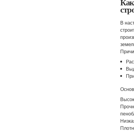
Как
стр
В нас
строи
произ
земел
Причи
Рас
Выд
При
Основ
Высок
Прочн
пеноб
Низка
Плотн