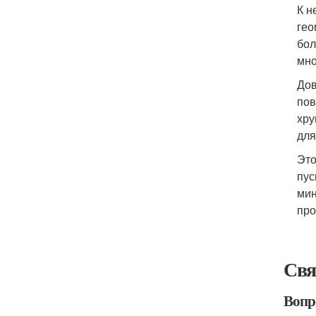
К н
гео
бол
мно
Дов
пов
хру
для
Это
пус
мин
про
Свя
Вопро