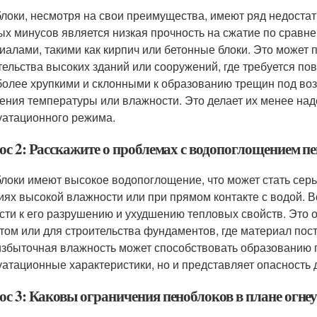
локи, несмотря на свои преимущества, имеют ряд недостатк
ых минусов является низкая прочность на сжатие по срав
иалами, такими как кирпич или бетонные блоки. Это может п
тельства высоких зданий или сооружений, где требуется по
более хрупкими и склонными к образованию трещин под воз
ения температуры или влажности. Это делает их менее на
уатационного режима.
ос 2: Расскажите о проблемах с водопоглощением пе
локи имеют высокое водопоглощение, что может стать серь
иях высокой влажности или при прямом контакте с водой. В
сти к его разрушению и ухудшению тепловых свойств. Это 
том или для строительства фундаментов, где материал пос
 избыточная влажность может способствовать образованию г
уатационные характеристики, но и представляет опасность 
ос 3: Каковы ограничения пеноблоков в плане огне