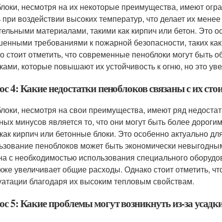
локи, несмотря на их некоторые преимущества, имеют огра
ь при воздействии высоких температур, что делает их мен
тельными материалами, такими как кирпич или бетон. Это о
енными требованиями к пожарной безопасности, таких как
о стоит отметить, что современные пеноблоки могут быть
ками, которые повышают их устойчивость к огню, но это уве
с 4: Какие недостатки пеноблоков связаны с их ст
локи, несмотря на свои преимущества, имеют ряд недостатк
ных минусов является то, что они могут быть более дорог
 как кирпич или бетонные блоки. Это особенно актуально дл
ьзование пеноблоков может быть экономически невыгодным.
на с необходимостью использования специального оборудов
акже увеличивает общие расходы. Однако стоит отметить, чт
уатации благодаря их высоким тепловым свойствам.
ос 5: Какие проблемы могут возникнуть из-за усадк