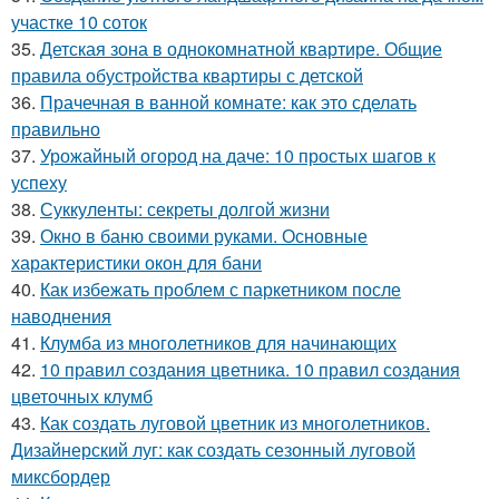
участке 10 соток
35.
Детская зона в однокомнатной квартире. Общие
правила обустройства квартиры с детской
36.
Прачечная в ванной комнате: как это сделать
правильно
37.
Урожайный огород на даче: 10 простых шагов к
успеху
38.
Суккуленты: секреты долгой жизни
39.
Окно в баню своими руками. Основные
характеристики окон для бани
40.
Как избежать проблем с паркетником после
наводнения
41.
Клумба из многолетников для начинающих
42.
10 правил создания цветника. 10 правил создания
цветочных клумб
43.
Как создать луговой цветник из многолетников.
Дизайнерский луг: как создать сезонный луговой
миксбордер