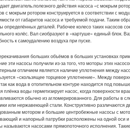
дает двигатель.полезного действия насоса «с мокрым рото
ов с мокрым ротором конструируется в соответствии с мод
имости от габаритов насоса и требуемой подачи. Таким обр
ы определённых деталей. Рабочее колесо таких насосов со
льного колёс. Вал сиобразуют в «картуше» единый блок. Ва
бность к самоудалению воздуха при пуске.
ерекачивания больших объёмов в больших установках прим
ние эти насосы получили из-за того, что моторы этих насос
терным отличием является наличие уплотнения между насос
ьзуется «скользящее торцевое уплотнение». Между поверх
 так как вода в отопительном контуре находится под пов
я плёнка воды герметизирует насос, когда поверхности вра
авливаются обычно из агломерированного. Для работы в сл
ики или нержавеющей стали. Конструктивно различаются дв
ованным мотором и большие центробежные насосы с мото
вающий и напорный патрубки расположены на одной оси и 
ы называются насосами прямопоточного исполнения. Такие