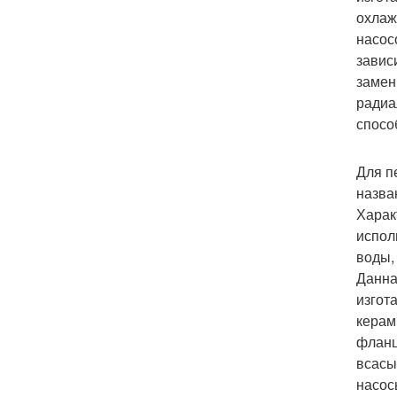
охлаж
насос
завис
замен
радиа
спосо
Для п
назва
Харак
испол
воды,
Данна
изгот
керам
фланц
всасы
насос