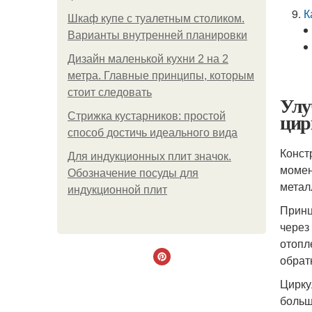
К
Шкаф купе с туалетным столиком.
Варианты внутренней планировки
Дизайн маленькой кухни 2 на 2
метра. Главные принципы, которым
стоит следовать
Улу
цир
Стрижка кустарников: простой
способ достичь идеального вида
Конст
Для индукционных плит значок.
момен
Обозначение посуды для
метал
индукционной плит
Принц
через
отопл
обрат
Цирку
больш