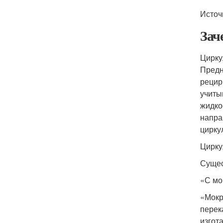
Источ
Зач
Цирку
Предн
рецир
учиты
жидко
напра
цирку
Цирку
Сущес
«С мо
«Мокр
перек
изгот