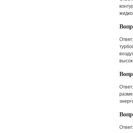
конту
жидко
Вопр
Ответ
турбо
возду
высок
Вопр
Ответ
разме
энерг
Вопр
Ответ