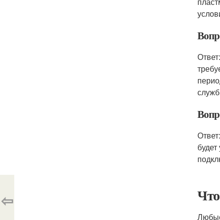
пласт
услов
Вопр
Ответ
требу
перио
служб
Вопр
Ответ
будет
подкл
Что
⇦
Любые