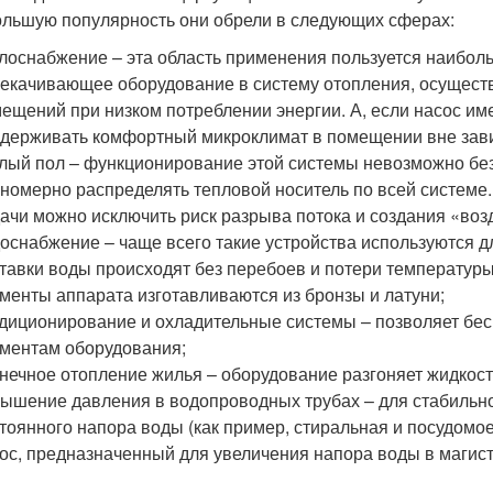
льшую популярность они обрели в следующих сферах:
лоснабжение – эта область применения пользуется наибол
екачивающее оборудование в систему отопления, осущест
ещений при низком потреблении энергии. А, если насос име
держивать комфортный микроклимат в помещении вне зави
лый пол – функционирование этой системы невозможно бе
номерно распределять тепловой носитель по всей системе.
ачи можно исключить риск разрыва потока и создания «воз
оснабжение – чаще всего такие устройства используются д
тавки воды происходят без перебоев и потери температуры
менты аппарата изготавливаются из бронзы и латуни;
диционирование и охладительные системы – позволяет бе
ментам оборудования;
нечное отопление жилья – оборудование разгоняет жидкост
ышение давления в водопроводных трубах – для стабильной
тоянного напора воды (как пример, стиральная и посудом
ос, предназначенный для увеличения напора воды в магис