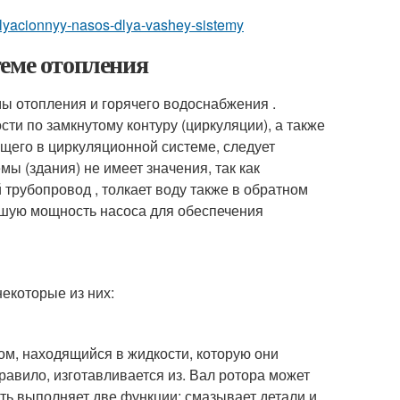
rkulyacionnyy-nasos-dlya-vashey-sistemy
теме отопления
 отопления и горячего водоснабжения .
и по замкнутому контуру (циркуляции), а также
ющего в циркуляционной системе, следует
мы (здания) не имеет значения, так как
 трубопровод , толкает воду также в обратном
ьшую мощность насоса для обеспечения
екоторые из них:
м, находящийся в жидкости, которую они
правило, изготавливается из. Вал ротора может
сть выполняет две функции: смазывает детали и