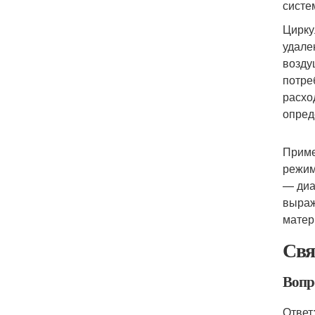
систе
Цирку
удале
возду
потре
расхо
опред
Приме
режим
— диа
выраж
матер
Свя
Вопр
Ответ