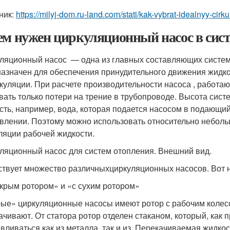
ник:
https://milyj-dom.ru-land.com/stati/kak-vybrat-idealnyy-ci
ем нужен циркуляционный насос в сис
ляционный насос — одна из главных составляющих системы
азначен для обеспечения принудительного движения жидкост
куляции. При расчете производительности насоса , работа
вать только потери на трение в трубопроводе. Высота систе
сть, например, вода, которая подается насосом в подающий
влении
. Поэтому можно использовать относительно небол
ляции рабочей жидкости.
ляционный насос для систем отопления. Внешний вид.
твует множество различныхциркуляционных насосов. Вот н
крым ротором» и «с сухим ротором»
ые» циркуляционные насосы имеют ротор с рабочим колесо
ачивают. От статора ротор отделен стаканом, который, как 
авливаться как из металла, так и из. Перекачиваемая жидко