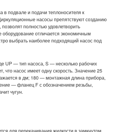
 в подвале и подачи теплоносителя к
 Циркуляционные насосы препятствуют созданию
, позволят полностью удовлетворить
ое оборудование отличается экономичным
стро выбрать наиболее подходящий насос под
е UP — тип насоса, S — несколько рабочих
т, что насос имеет одну скорость. Значение 25
ажается в дм; 180 — монтажная длина прибора,
нение — фланец F с обозначением резьбы,
чит чугун.
уется для перекачивания жидкости в замкнутом