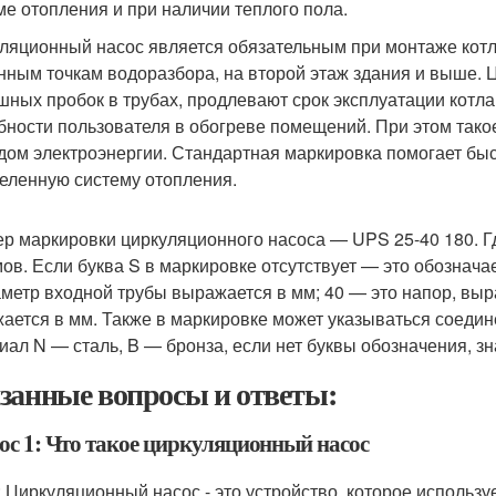
ме отопления и при наличии теплого пола.
ляционный насос является обязательным при монтаже котла
нным точкам водоразбора, на второй этаж здания и выше.
шных пробок в трубах, продлевают срок эксплуатации котла
бности пользователя в обогреве помещений. При этом так
дом электроэнергии. Стандартная маркировка помогает бы
еленную систему отопления.
р маркировки циркуляционного насоса — UPS 25-40 180. Гд
ов. Если буква S в маркировке отсутствует — это обозначае
метр входной трубы выражается в мм; 40 — это напор, выр
ается в мм. Также в маркировке может указываться соеди
иал N — сталь, B — бронза, если нет буквы обозначения, зна
занные вопросы и ответы:
ос 1: Что такое циркуляционный насос
: Циркуляционный насос - это устройство, которое использ