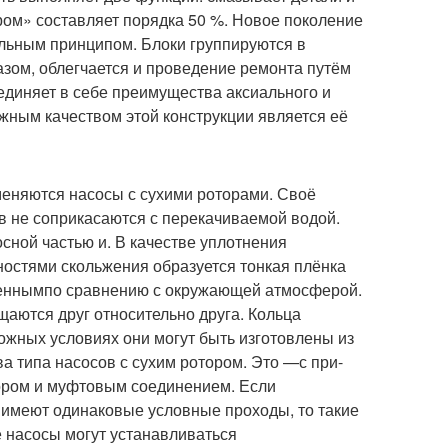
ром» составляет порядка 50 %. Новое поколение
ульным принципом. Блоки группируются в
азом, облегчается и проведение ремонта путём
единяет в себе преимущества аксиального и
жным качеством этой конструкции является её
еняются насосы с сухими роторами. Своё
ов не соприкасаются с перекачиваемой водой.
ной частью и. В качестве уплотнения
ностями скольжения образуется тонкая плёнка
ышеннымпо сравнению с окружающей атмосферой.
щаются друг относительно друга. Кольца
ожных условиях они могут быть изготовлены из
а типа насосов с сухим ротором. Это —с при-
ром и муфтовым соединением. Если
имеют одинаковые условные проходы, то такие
 насосы могут устанавливаться