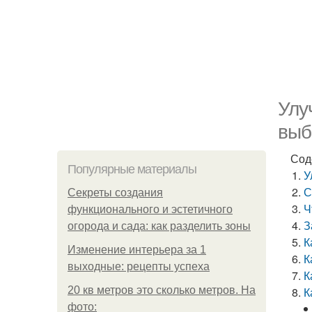
Улу
выб
Сод
Популярные материалы
У
С
Секреты создания
Ч
функционального и эстетичного
З
огорода и сада: как разделить зоны
К
Изменение интерьера за 1
К
выходные: рецепты успеха
К
20 кв метров это сколько метров. На
К
фото: