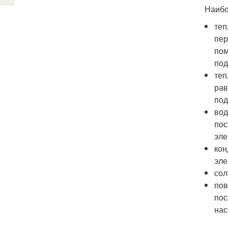
Наибо
теп
пер
пом
под
теп
рав
под
вод
пос
эле
кон
эле
сол
пов
пос
нас