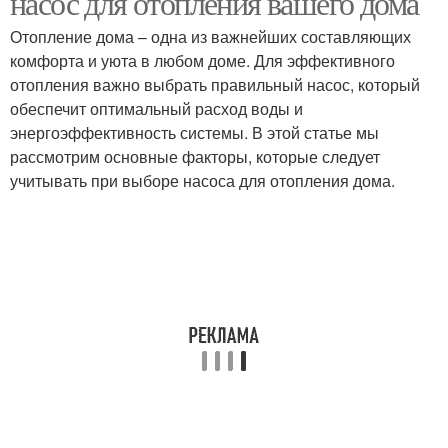
насос для отопления вашего дома
Отопление дома – одна из важнейших составляющих
комфорта и уюта в любом доме. Для эффективного
Насосы с мокрым
отопления важно выбрать правильный насос, который
Циркуляционный насос
ротором
обеспечит оптимальный расход воды и
энергоэффективность системы. В этой статье мы
рассмотрим основные факторы, которые следует
учитывать при выборе насоса для отопления дома.
Насосы с сухим
Насосы для домашнего
ротором
использования
Насос для системы
Насос в системе
Насос для систем
Насосы для дачи