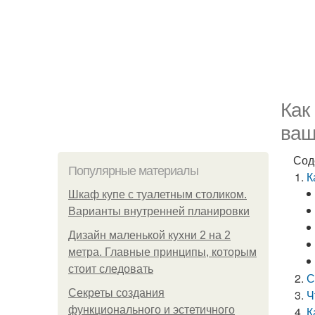
Как
ваш
Сод
Популярные материалы
К
Шкаф купе с туалетным столиком.
Варианты внутренней планировки
Дизайн маленькой кухни 2 на 2
метра. Главные принципы, которым
стоит следовать
С
Секреты создания
Ч
функционального и эстетичного
К