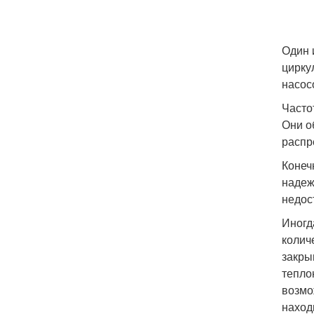
Один 
цирку
насос
Часто
Они о
распр
Конеч
надеж
недос
Иногд
колич
закры
тепло
возмо
наход