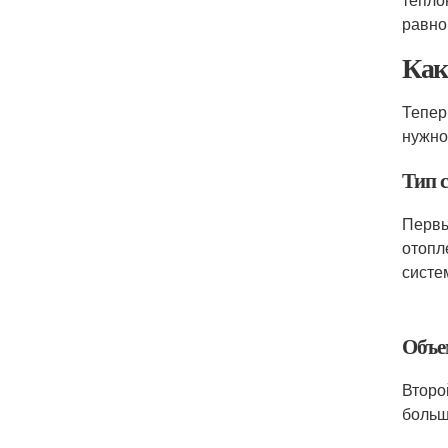
равно
Как
Тепер
нужно
Тип 
Первы
отопл
систе
Объе
Второ
больш