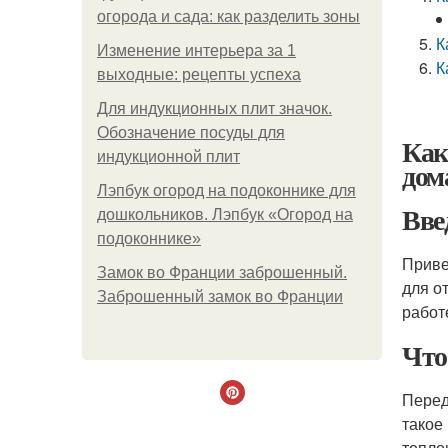
огорода и сада: как разделить зоны
К
Изменение интерьера за 1
К
выходные: рецепты успеха
Для индукционных плит значок.
Обозначение посуды для
Как
индукционной плит
дом
Лэпбук огород на подоконнике для
Вве
дошкольников. Лэпбук «Огород на
подоконнике»
Приве
Замок во Франции заброшенный.
для о
Заброшенный замок во Франции
работ
Что
Перед
такое
тепло