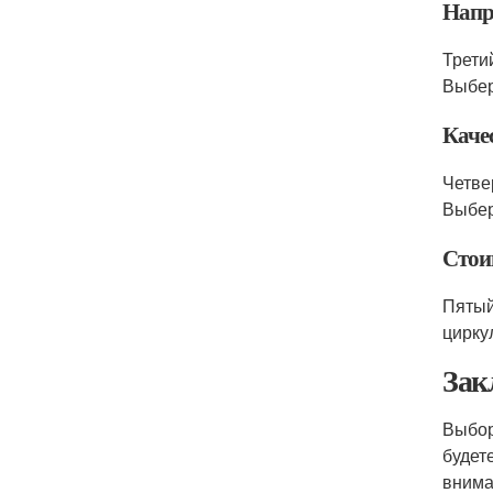
Напр
Трети
Выбер
Каче
Четве
Выбер
Стои
Пятый
цирку
Зак
Выбор
будет
внима