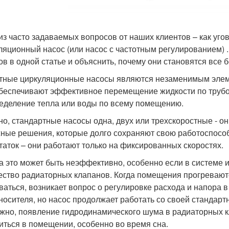
из часто задаваемых вопросов от наших клиентов – как уго
ляционный насос (или насос с частотным регулированием) .
ов в одной статье и объяснить, почему они становятся все
тные циркуляционные насосы являются незаменимым элеме
беспечивают эффективное перемещение жидкости по труб
еделение тепла или воды по всему помещению.
но, стандартные насосы одна, двух или трехскоростные - он
ные решения, которые долго сохраняют свою работоспособ
таток – они работают только на фиксированных скоростях.
а это может быть неэффективно, особенно если в системе
ество радиаторных клапанов. Когда помещения прогреваю
ваться, возникает вопрос о регулировке расхода и напора 
носителя, но насос продолжает работать со своей стандарт
жно, появление гидродинамического шума в радиаторных 
иться в помещении, особенно во время сна.