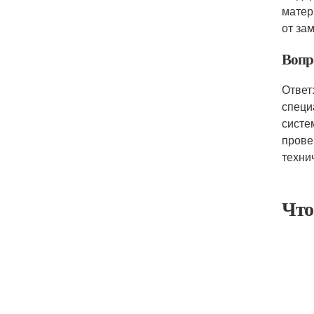
матер
от за
Вопр
Ответ
специ
систе
прове
техни
Что