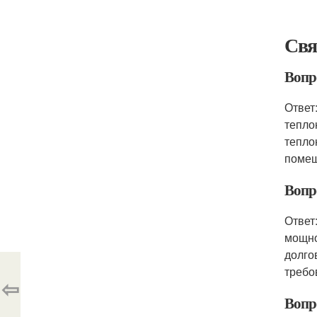
Свя
Вопр
Ответ
тепло
тепло
помещ
Вопр
Ответ
мощно
долго
требо
⇦
Вопр