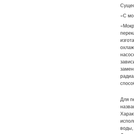
Сущес
«С мо
«Мокр
перек
изгот
охлаж
насос
завис
замен
радиа
спосо
Для п
назва
Харак
испол
воды,