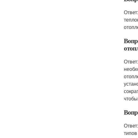
Ответ
тепло
отопл
Вопр
отоп
Ответ
необх
отопл
устан
сокра
чтобы
Вопр
Ответ
типов