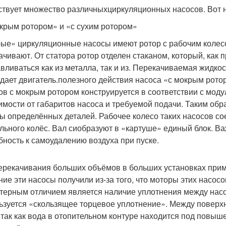
твует множество различныхциркуляционных насосов. Вот н
крым ротором» и «с сухим ротором»
ые» циркуляционные насосы имеют ротор с рабочим колесо
ачивают. От статора ротор отделен стаканом, который, как 
авливаться как из металла, так и из. Перекачиваемая жидко
дает двигатель.полезного действия насоса «с мокрым рото
ов с мокрым ротором конструируется в соответствии с мод
имости от габаритов насоса и требуемой подачи. Таким обр
ы определённых деталей. Рабочее колесо таких насосов со
льного колёс. Вал сиобразуют в «картуше» единый блок. Ва
бность к самоудалению воздуха при пуске.
ерекачивания больших объёмов в больших установках прим
ние эти насосы получили из-за того, что моторы этих насос
терным отличием является наличие уплотнения между насос
ьзуется «скользящее торцевое уплотнение». Между поверх
 так как вода в отопительном контуре находится под пов