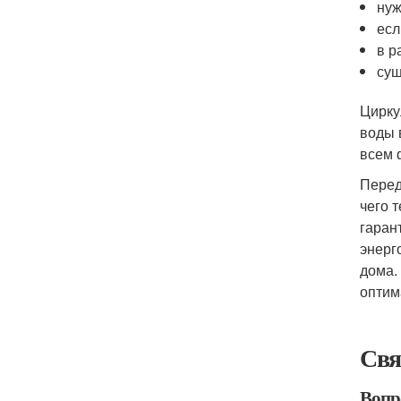
нуж
есл
в р
сущ
Цирку
воды 
всем 
Перед
чего 
гаран
энерг
дома.
оптим
Свя
Вопр