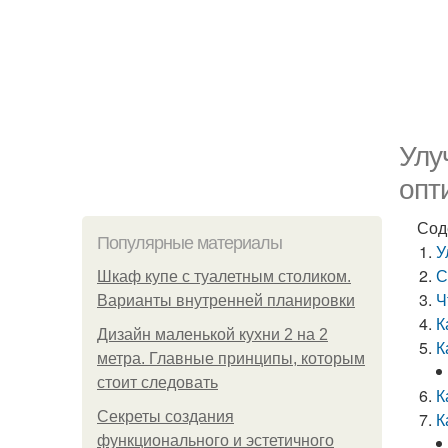
Улу
опт
Сод
Популярные материалы
У
С
Шкаф купе с туалетным столиком.
Ч
Варианты внутренней планировки
К
Дизайн маленькой кухни 2 на 2
К
метра. Главные принципы, которым
стоит следовать
К
Секреты создания
К
функционального и эстетичного