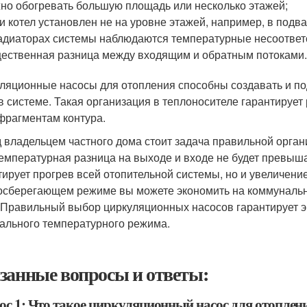
но обогревать большую площадь или несколько этажей;
и котел установлен не на уровне этажей, например, в подва
адиаторах системы наблюдаются температурные несоответ
ественная разница между входящим и обратным потоками
ляционные насосы для отопления способны создавать и п
в системе. Такая организация в теплоносителе гарантируе
фрагментам контура.
 владельцем частного дома стоит задача правильной органи
температурная разница на выходе и входе не будет превыша
тирует прогрев всей отопительной системы, но и увеличение
осберегающем режиме вы можете экономить на коммунальн
 Правильный выбор циркуляционных насосов гарантирует 
ального температурного режима.
занные вопросы и ответы:
ос 1: Что такое циркуляционный насос для отоплен