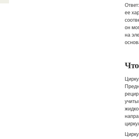
Ответ
ее ха
соотв
он мо
на эл
основ
Что
Цирку
Предн
рецир
учиты
жидко
напра
цирку
Цирку