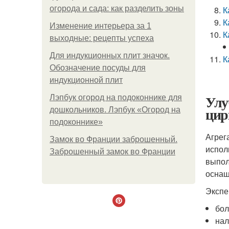
огорода и сада: как разделить зоны
К
К
Изменение интерьера за 1
К
выходные: рецепты успеха
Для индукционных плит значок.
К
Обозначение посуды для
индукционной плит
Улу
Лэпбук огород на подоконнике для
цир
дошкольников. Лэпбук «Огород на
подоконнике»
Агрег
Замок во Франции заброшенный.
испол
Заброшенный замок во Франции
выпол
оснащ
Экспе
бол
нал