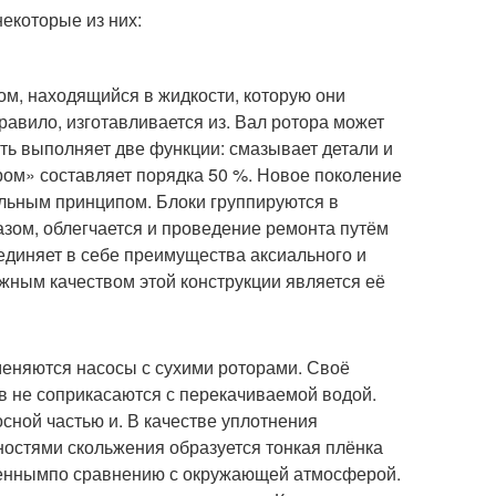
екоторые из них:
м, находящийся в жидкости, которую они
правило, изготавливается из. Вал ротора может
сть выполняет две функции: смазывает детали и
ром» составляет порядка 50 %. Новое поколение
ульным принципом. Блоки группируются в
азом, облегчается и проведение ремонта путём
единяет в себе преимущества аксиального и
жным качеством этой конструкции является её
еняются насосы с сухими роторами. Своё
ов не соприкасаются с перекачиваемой водой.
ной частью и. В качестве уплотнения
ностями скольжения образуется тонкая плёнка
ышеннымпо сравнению с окружающей атмосферой.