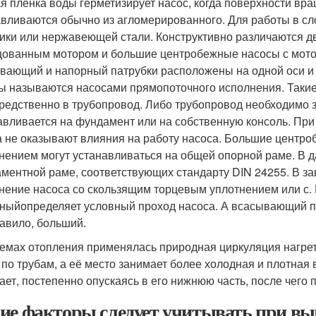
я плёнка воды герметизирует насос, когда поверхности вра
авливаются обычно из агломерированного. Для работы в сл
ики или нержавеющей стали. Конструктивно различаются дв
ованным мотором и большие центробежные насосы с мото
вающий и напорный патрубки расположены на одной оси и 
ы называются насосами прямопоточного исполнения. Такие
редственно в трубопровод. Либо трубопровод необходимо з
авливается на фундамент или на собственную консоль. Пр
а не оказывают влияния на работу насоса. Большие центр
нением могут устанавливаться на общей опорной раме. В д
ментной раме, соответствующих стандарту DIN 24255. В з
нение насоса со скользящим торцевым уплотнением или с
ныйопределяет условный проход насоса. А всасывающий па
равило, больший.
темах отопления применялась природная циркуляция нагрет
 по трубам, а её место занимает более холодная и плотная 
ает, постепенно опускаясь в его нижнюю часть, после чего 
ие факторы следует учитывать при вы