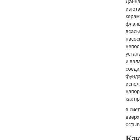
Данна
изгот
керам
фланц
всасы
насос
непос
устан
и вал
соеди
фунда
испол
напор
как п
в сис
вверх
остыв
Как