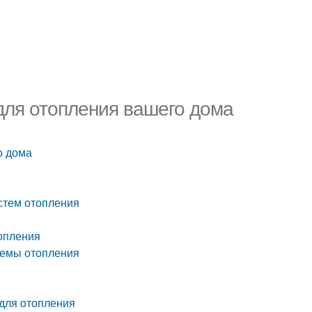
для отопления вашего дома
о дома
стем отопления
топления
стемы отопления
 для отопления