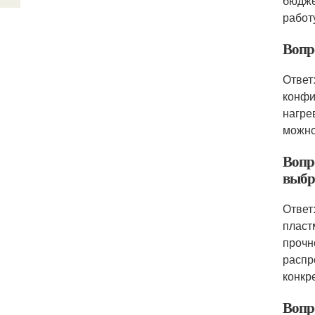
бюдже
работ
Вопр
Ответ
конфи
нагре
можно
Вопр
выбр
Ответ
пласт
прочн
распр
конкр
Вопро