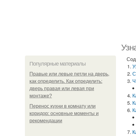
Узн
Сод
Популярные материалы
У
С
Правые или левые петли на дверь,
Ч
как определить. Как определить:
дверь правая или левая при
К
монтаже?
К
Перенос кухни в комнату или
К
коридор: основные моменты и
рекомендации
К