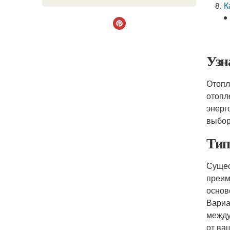
К
Узн
Отопл
отопл
энерг
выбор
Тип
Сущес
преим
основ
Вариа
между
от ва