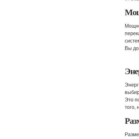
Мощ
Мощно
перек
систе
Вы до
Эне
Энерг
выбир
Это п
того,
Раз
Разме