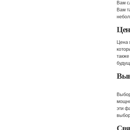
Вам с
Вам т
небол
Цен
Цена 
котор
также
будущ
Выв
Выбор
мощно
эти ф
выбор
Свя