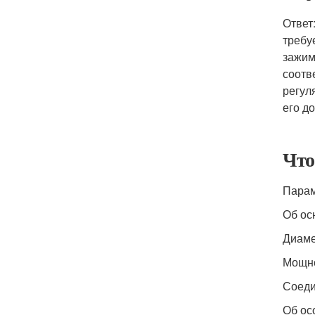
Ответ
требу
зажим
соотв
регул
его д
Что
Парам
Об ос
Диаме
Мощн
Соеди
Об ос