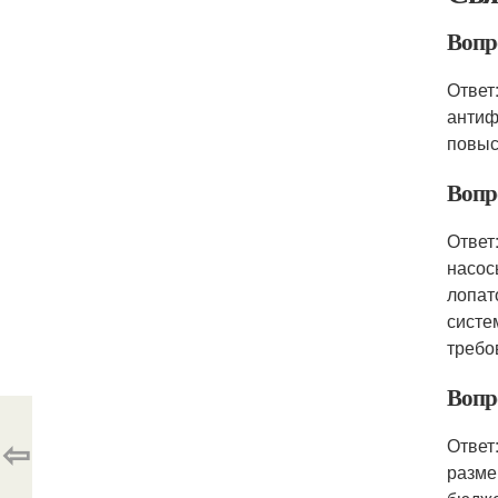
Вопро
Ответ
антиф
повыс
Вопр
Ответ
насос
лопат
систе
требо
Вопр
⇦
Ответ
разме