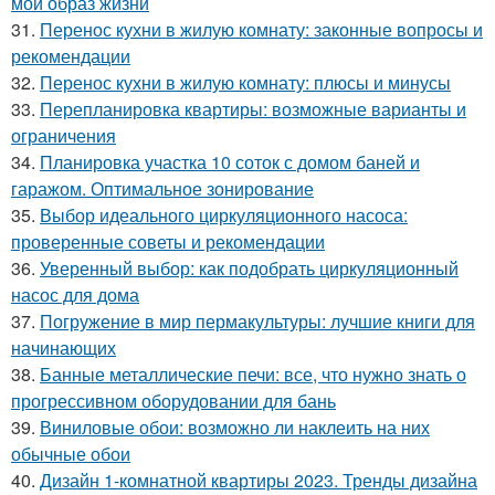
мой образ жизни
31.
Перенос кухни в жилую комнату: законные вопросы и
рекомендации
32.
Перенос кухни в жилую комнату: плюсы и минусы
33.
Перепланировка квартиры: возможные варианты и
ограничения
34.
Планировка участка 10 соток с домом баней и
гаражом. Оптимальное зонирование
35.
Выбор идеального циркуляционного насоса:
проверенные советы и рекомендации
36.
Уверенный выбор: как подобрать циркуляционный
насос для дома
37.
Погружение в мир пермакультуры: лучшие книги для
начинающих
38.
Банные металлические печи: все, что нужно знать о
прогрессивном оборудовании для бань
39.
Виниловые обои: возможно ли наклеить на них
обычные обои
40.
Дизайн 1-комнатной квартиры 2023. Тренды дизайна