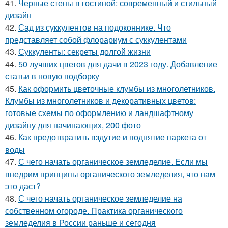
41.
Черные стены в гостиной: современный и стильный
дизайн
42.
Сад из суккулентов на подоконнике. Что
представляет собой флорариум с суккулентами
43.
Суккуленты: секреты долгой жизни
44.
50 лучших цветов для дачи в 2023 году. Добавление
статьи в новую подборку
45.
Как оформить цветочные клумбы из многолетников.
Клумбы из многолетников и декоративных цветов:
готовые схемы по оформлению и ландшафтному
дизайну для начинающих, 200 фото
46.
Как предотвратить вздутие и поднятие паркета от
воды
47.
С чего начать органическое земледелие. Если мы
внедрим принципы органического земледелия, что нам
это даст?
48.
С чего начать органическое земледелие на
собственном огороде. Практика органического
земледелия в России раньше и сегодня