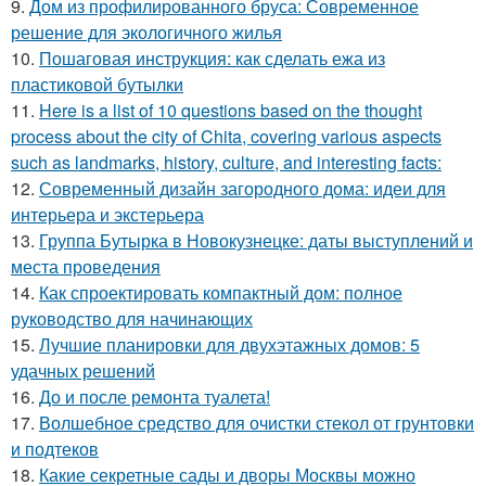
9.
Дом из профилированного бруса: Современное
решение для экологичного жилья
10.
Пошаговая инструкция: как сделать ежа из
пластиковой бутылки
11.
Here is a list of 10 questions based on the thought
process about the city of Chita, covering various aspects
such as landmarks, history, culture, and interesting facts:
12.
Современный дизайн загородного дома: идеи для
интерьера и экстерьера
13.
Группа Бутырка в Новокузнецке: даты выступлений и
места проведения
14.
Как спроектировать компактный дом: полное
руководство для начинающих
15.
Лучшие планировки для двухэтажных домов: 5
удачных решений
16.
До и после ремонта туалета!
17.
Волшебное средство для очистки стекол от грунтовки
и подтеков
18.
Какие секретные сады и дворы Москвы можно