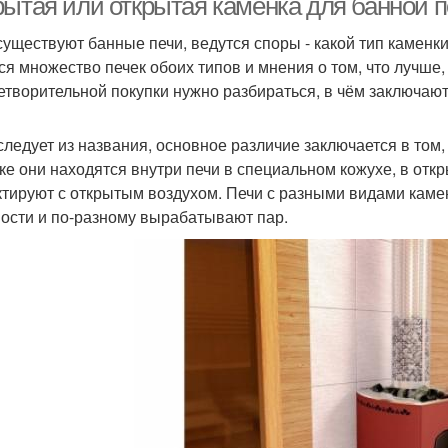
рытая или открытая каменка для банной п
существуют банные печи, ведутся споры - какой тип каменк
ся множество печек обоих типов и мнения о том, что лучше,
етворительной покупки нужно разбираться, в чём заключают
 следует из названия, основное различие заключается в том,
ке они находятся внутри печи в специальном кожухе, в откр
ктируют с открытым воздухом. Печи с разными видами кам
ости и по-разному вырабатывают пар.