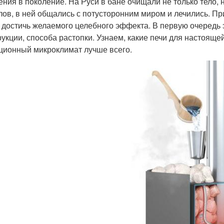
ения в поколение. На Руси в бане очищали не только тело, 
лов, в ней общались с потусторонним миром и лечились. Пр
 достичь желаемого целебного эффекта. В первую очередь э
рукции, способа растопки. Узнаем, какие печи для настояще
ционный микроклимат лучше всего.