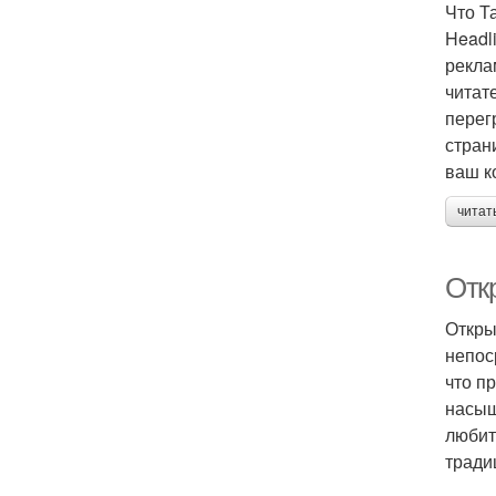
Что Т
Headl
рекла
читат
перег
стран
ваш к
читат
Отк
Откры
непос
что п
насыщ
любит
тради