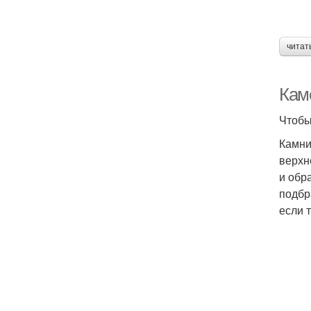
читат
Каме
Чтобы
Камни
верхн
и обр
подбр
если 