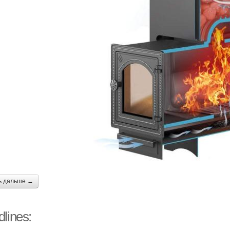
ь дальше →
lines: