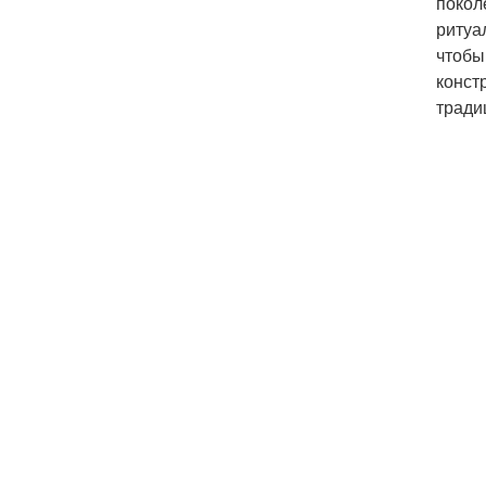
покол
ритуа
чтобы
конст
тради