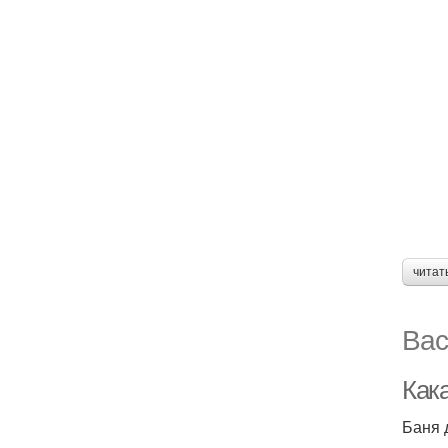
читат
Вас
Как
Баня 