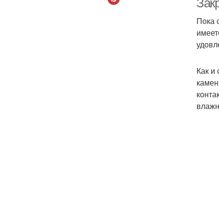
Зак
Пока 
имеет
удовл
Как и
камен
конта
влажн