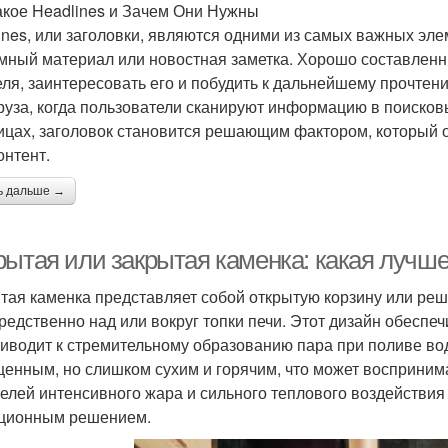
акое Headlines и Зачем Они Нужны
ines, или заголовки, являются одними из самых важных элеме
мный материал или новостная заметка. Хорошо составленн
еля, заинтересовать его и побудить к дальнейшему прочте
руза, когда пользователи сканируют информацию в поисковы
ицах, заголовок становится решающим фактором, который о
онтент.
ь дальше →
рытая или закрытая каменка: какая лучш
тая каменка представляет собой открытую корзину или ре
редственно над или вокруг топки печи. Этот дизайн обеспе
риводит к стремительному образованию пара при поливе во
енным, но слишком сухим и горячим, что может восприним
елей интенсивного жара и сильного теплового воздействия
ционным решением.