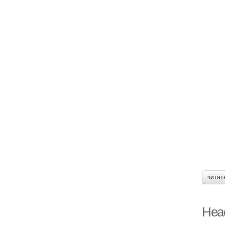
читат
Head