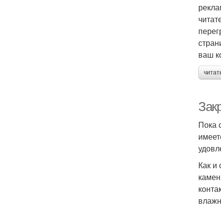
рекла
читат
перег
стран
ваш к
читат
Зак
Пока 
имеет
удовл
Как и
камен
конта
влажн