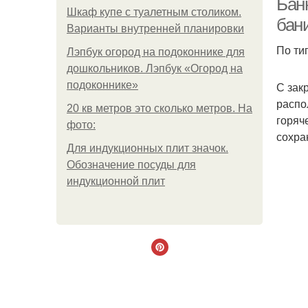
Бан
Шкаф купе с туалетным столиком.
бан
Варианты внутренней планировки
По ти
Лэпбук огород на подоконнике для
дошкольников. Лэпбук «Огород на
подоконнике»
С зак
распо
20 кв метров это сколько метров. На
горяч
фото:
сохра
Для индукционных плит значок.
Обозначение посуды для
индукционной плит