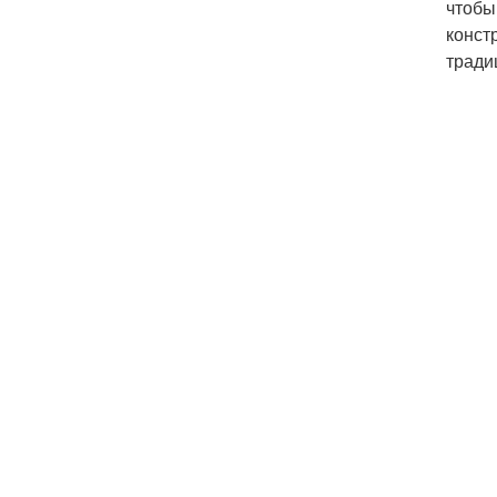
чтобы
конст
тради