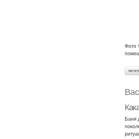
Фото 
помещ
читат
Вас
Как
Баня 
покол
ритуа