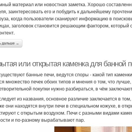
мный материал или новостная заметка. Хорошо составленн
еля, заинтересовать его и побудить к дальнейшему прочте
руза, когда пользователи сканируют информацию в поисковы
ицах, заголовок становится решающим фактором, который о
онтент.
ь дальше →
рытая или открытая каменка для банной п
существуют банные печи, ведутся споры - какой тип каменк
ся множество печек обоих типов и мнения о том, что лучше,
етворительной покупки нужно разбираться, в чём заключают
 следует из названия, основное различие заключается в том,
ке они находятся внутри печи в специальном кожухе, в откр
ктируют с открытым воздухом. Печи с разными видами кам
ости и по-разному вырабатывают пар.