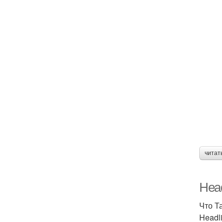
читат
Head
Что Т
Headl