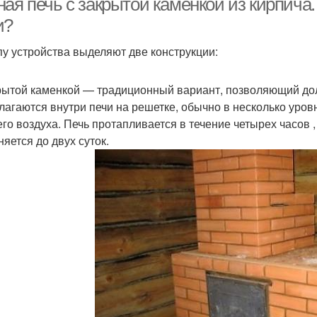
ная печь с закрытой каменкой из кирпича
и?
пу устройства выделяют две конструкции:
рытой каменкой — традиционный вариант, позволяющий дол
лагаются внутри печи на решетке, обычно в несколько уров
его воздуха. Печь протапливается в течение четырех часов
няется до двух суток.