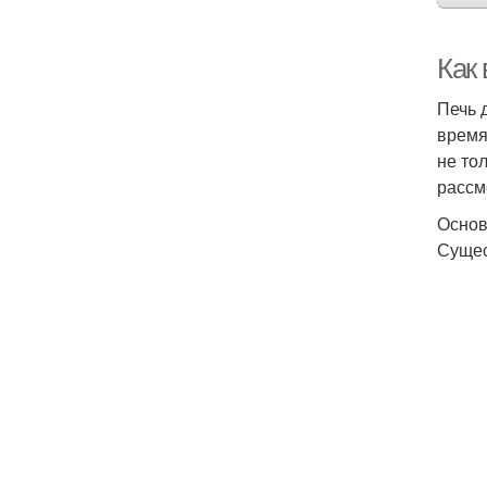
Как 
Печь 
время
не то
рассм
Основ
Сущес