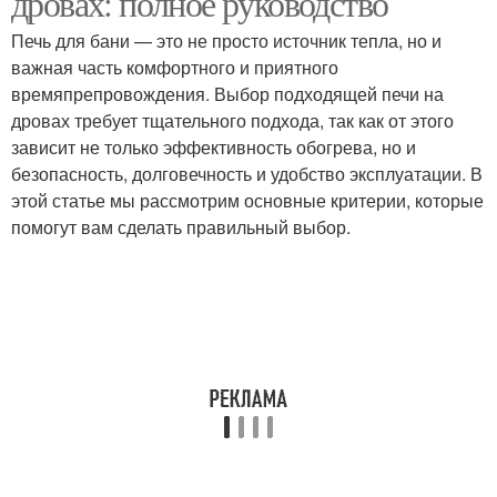
дровах: полное руководство
Печь для бани — это не просто источник тепла, но и
важная часть комфортного и приятного
Печи для каркасной
времяпрепровождения. Выбор подходящей печи на
Кирпичные печи
бани
дровах требует тщательного подхода, так как от этого
зависит не только эффективность обогрева, но и
безопасность, долговечность и удобство эксплуатации. В
этой статье мы рассмотрим основные критерии, которые
Печь с закрытой
Банная печь
помогут вам сделать правильный выбор.
каменкой
Печи с закрытой
Каменка из кирпича
каменкой
Печь с обращенным
пламенем