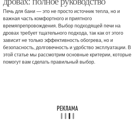
дровах: полное руководство
Печь для бани — это не просто источник тепла, но и
важная часть комфортного и приятного
времяпрепровождения. Выбор подходящей печи на
Металлическая печь
Стальная печь
дровах требует тщательного подхода, так как от этого
зависит не только эффективность обогрева, но и
безопасность, долговечность и удобство эксплуатации. В
этой статье мы рассмотрим основные критерии, которые
Банная печь
Сварная печь
помогут вам сделать правильный выбор.
Железная печь
Печь из металла
Самодельные печи
Печи для русской бани