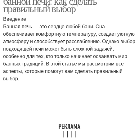
банной печи: как сделать
правильный выбор
Введение
Банная печь — это сердце любой бани. Она
Печи для бани
Печи перед покупкой
обеспечивает комфортную температуру, создает уютную
атмосферу и способствует расслаблению. Однако выбор
подходящей печи может быть сложной задачей,
особенно для тех, кто только начинает осваивать мир
Печь для бани
Печи в бане
банных традиций. В этой статье мы рассмотрим все
аспекты, которые помогут вам сделать правильный
выбор.
Металлическая печь
Стальная печь
Дровяные печи
Печь из кирпича