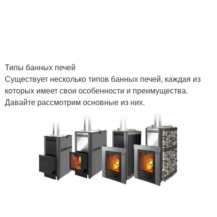
Каменная печь
Кирпичная печь-каменка
Типы банных печей
Существует несколько типов банных печей, каждая из
Печи для каркасной
Требования к
которых имеет свои особенности и преимущества.
бани
металлическим печам
Давайте рассмотрим основные из них.
Печь с закрытой
Железная печь
каменкой
Печи с закрытой
Печь с обращенным
каменкой
пламенем