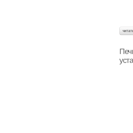
читат
Печи
уст