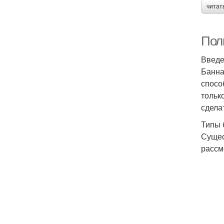
читат
Пол
Введ
Банна
спосо
тольк
сдела
Типы 
Сущес
рассм