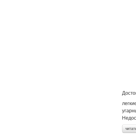
Досто
легки
угарн
Недос
читат