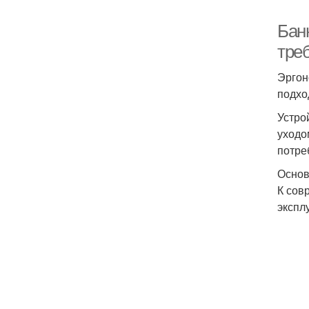
Бан
тре
Эргон
подхо
Устро
уходо
потре
Основ
К сов
экспл