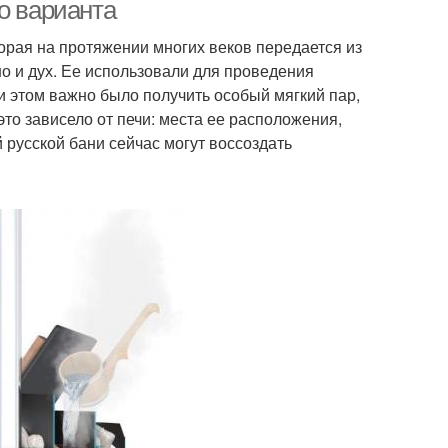
о варианта
торая на протяжении многих веков передается из
но и дух. Ее использовали для проведения
Требования к
и по сравнению
и этом важно было получить особый мягкий пар,
металлическим печам
то зависело от печи: места ее расположения,
й русской бани сейчас могут воссоздать
авильная печь
Печи из металла
угунные печи
Печь из металла
Печи с баком