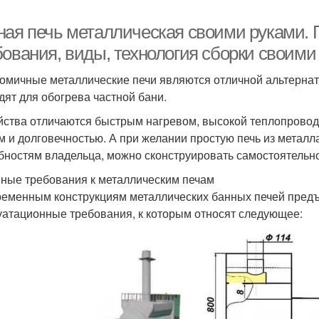
ная печь металлическая своими руками. П
бования, виды, технология сборки своими
омичные металлические печи являются отличной альтернат
дят для обогрева частной бани.
йства отличаются быстрым нагревом, высокой теплопрово
м и долговечностью. А при желании простую печь из металл
бностям владельца, можно сконструировать самостоятельно
ные требования к металлическим печам
ременным конструкциям металлических банных печей предъ
уатационные требования, к которым относят следующее: