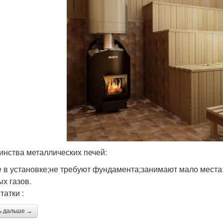
инства металлических печей:
е в установке;не требуют фундамента;занимают мало места;
ых газов.
татки :
ь дальше →