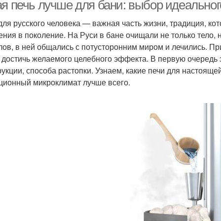
ая печь лучше для бани: выбор идеальног
для русского человека — важная часть жизни, традиция, ко
ения в поколение. На Руси в бане очищали не только тело, 
еталлическая печь
Недорогие печи
Печ
лов, в ней общались с потусторонним миром и лечились. Пр
 достичь желаемого целебного эффекта. В первую очередь э
рукции, способа растопки. Узнаем, какие печи для настояще
ционный микроклимат лучше всего.
Стальные печи
Сварная печь
Пр
Железная печь
Железные печи
Ч
Самодельные печи
Печи для русской бани