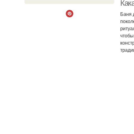
Как
Баня 
покол
М
ритуа
чтобы
конст
тради