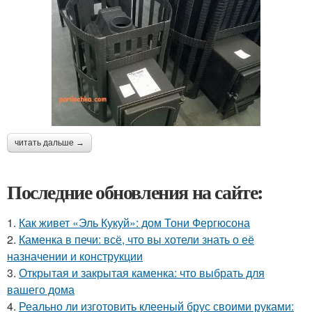
читать дальше →
Последние обновления на сайте:
1.
Как живет «Эль Кукуй»: дом Тони Фергюсона
2.
Каменка в печи: всё, что вы хотели знать о её
назначении и конструкции
3.
Открытая и закрытая каменка: что выбрать для
вашего дома
4.
Реально ли изготовить клееный брус своими руками: