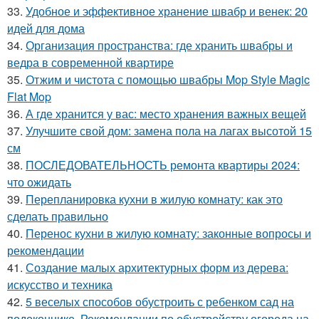
33.
Удобное и эффективное хранение швабр и венек: 20
идей для дома
34.
Организация пространства: где хранить швабры и
ведра в современной квартире
35.
Отжим и чистота с помощью швабры Mop Style Magic
Flat Mop
36.
А где хранится у вас: место хранения важных вещей
37.
Улучшите свой дом: замена пола на лагах высотой 15
см
38.
ПОСЛЕДОВАТЕЛЬНОСТЬ ремонта квартиры 2024:
что ожидать
39.
Перепланировка кухни в жилую комнату: как это
сделать правильно
40.
Перенос кухни в жилую комнату: законные вопросы и
рекомендации
41.
Создание малых архитектурных форм из дерева:
искусство и техника
42.
5 веселых способов обустроить с ребенком сад на
подоконнике. Рекомендации по обустройству огорода на