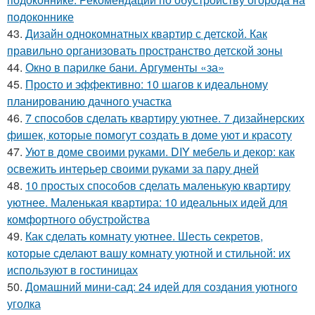
подоконнике
43.
Дизайн однокомнатных квартир с детской. Как
правильно организовать пространство детской зоны
44.
Окно в парилке бани. Аргументы «за»
45.
Просто и эффективно: 10 шагов к идеальному
планированию дачного участка
46.
7 способов сделать квартиру уютнее. 7 дизайнерских
фишек, которые помогут создать в доме уют и красоту
47.
Уют в доме своими руками. DIY мебель и декор: как
освежить интерьер своими руками за пару дней
48.
10 простых способов сделать маленькую квартиру
уютнее. Маленькая квартира: 10 идеальных идей для
комфортного обустройства
49.
Как сделать комнату уютнее. Шесть секретов,
которые сделают вашу комнату уютной и стильной: их
используют в гостиницах
50.
Домашний мини-сад: 24 идей для создания уютного
уголка