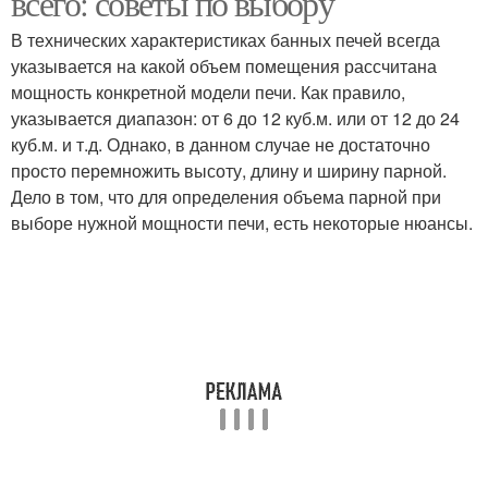
всего: советы по выбору
В технических характеристиках банных печей всегда
указывается на какой объем помещения рассчитана
мощность конкретной модели печи. Как правило,
Стальные каменки
Каменные каменки
указывается диапазон: от 6 до 12 куб.м. или от 12 до 24
куб.м. и т.д. Однако, в данном случае не достаточно
просто перемножить высоту, длину и ширину парной.
Дело в том, что для определения объема парной при
Нагрев для бани
Каменки в банной печи
выборе нужной мощности печи, есть некоторые нюансы.
Камни для бани