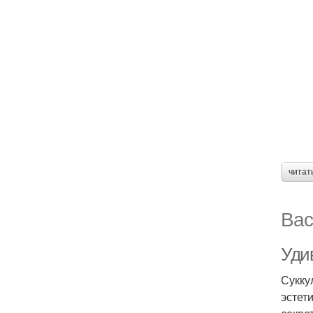
читат
Вас
Уди
Сукку
эстет