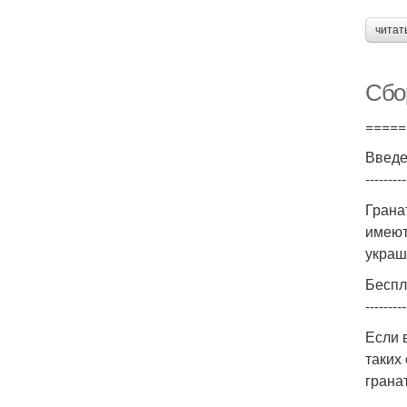
читат
Сбо
=====
Введ
---------
Грана
имеют
украш
Беспл
---------
Если 
таких
грана