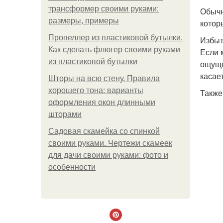
трансформер своими руками:
Обычн
размеры, примеры
котор
Пропеллер из пластиковой бутылки.
Избыт
Как сделать флюгер своими руками
Если 
из пластиковой бутылки
ощуще
касае
Шторы на всю стену. Правила
хорошего тона: варианты
Также
оформления окон длинными
шторами
Садовая скамейка со спинкой
своими руками. Чертежи скамеек
для дачи своими руками: фото и
особенности