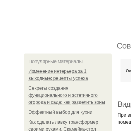
Сов
Популярные материалы
Ос
Изменение интерьера за 1
выходные: рецепты успеха
Секреты создания
функционального и эстетичного
огорода и сада: как разделить зоны
Вид
Эффектный выбор для кухни.
При в
помещ
Как сделать лавку трансформер
своими руками. Скамейка-стол