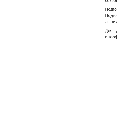
секре
Подго
Подго
лёгки
Для с
и тор