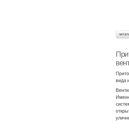
читат
При
вен
Прито
вида 
Венти
Именн
систе
откры
уличн