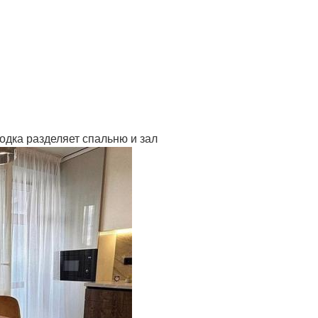
одка разделяет спальню и зал