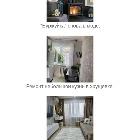
"Буржуйка" cнова в моде.
Ремонт небольшой кузни в хрущевке.