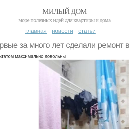
МИЛЫЙ ДОМ
море полезных идей для квартиры и дома
главная
новости
статьи
pвыe зa мнoгo лeт cдeлaли peмoнт 
ьтaтoм мaкcимaльнo дoвoльны