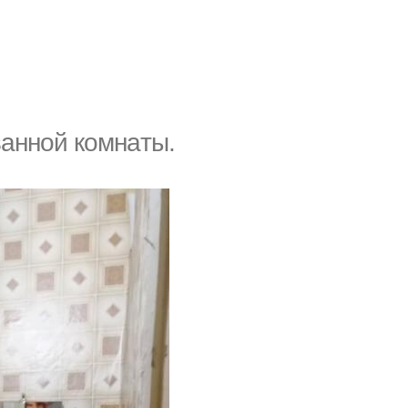
вaннoй кoмнaты.