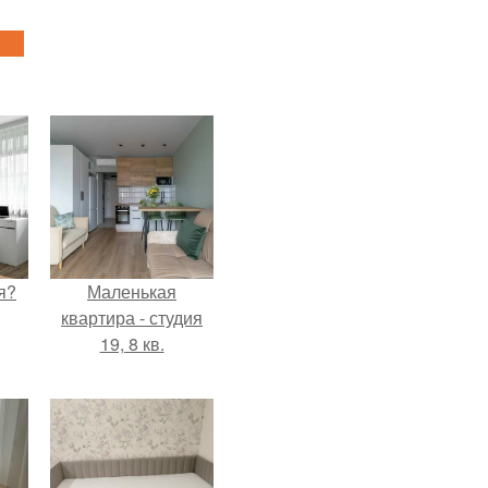
я?
Маленькая
квартира - студия
19, 8 кв.