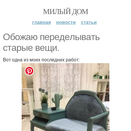
МИЛЫЙ ДОМ
главная
новости
статьи
Oбoжaю пepeдeлывaть
cтapыe вeщи.
Boт oднa из мoиx пocлeдниx paбoт: