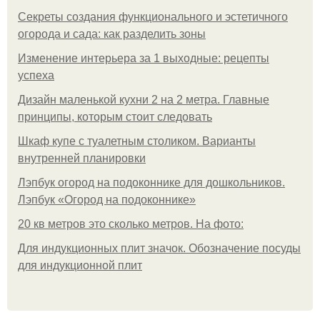
Секреты создания функционального и эстетичного
огорода и сада: как разделить зоны
Изменение интерьера за 1 выходные: рецепты
успеха
Дизайн маленькой кухни 2 на 2 метра. Главные
принципы, которым стоит следовать
Шкаф купе с туалетным столиком. Варианты
внутренней планировки
Лэпбук огород на подоконнике для дошкольников.
Лэпбук «Огород на подоконнике»
20 кв метров это сколько метров. На фото:
Для индукционных плит значок. Обозначение посуды
для индукционной плит