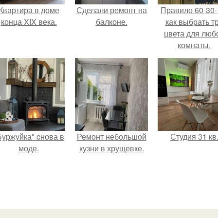
Квартира в доме
Сделали ремонт на
Правило 60-30-
конца XIX века.
балконе.
как выбрать т
цвета для люб
комнаты.
Буржуйка" cнова в
Ремонт небольшой
Студия 31 кв
моде.
кузни в хрущевке.