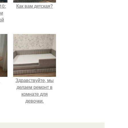
10:
Как вам детская?
ри
ой
.
Здравствуйте, мы
делаем ремонт в
комнате для
девочки.