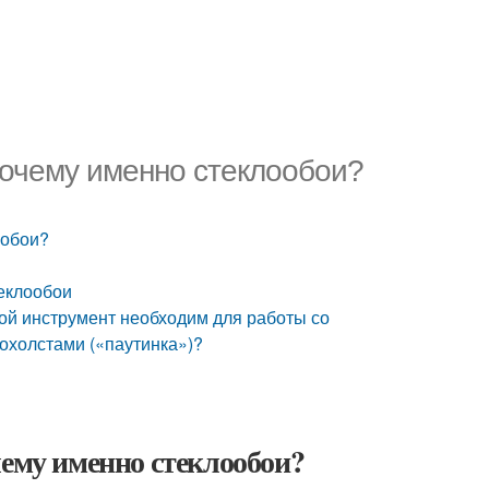
Почему именно стеклообои?
ообои?
теклообои
кой инструмент необходим для работы со
охолстами («паутинка»)?
чему именно стеклообои?