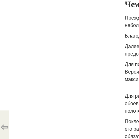
Чем
Прежд
небол
Благо
Далее
предо
Для п
Вероя
макси
Для р
обоев
полот
Покле
⇦
его р
обяза