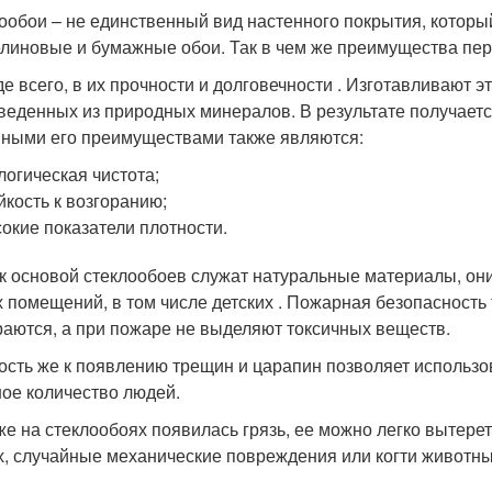
ообои – не единственный вид настенного покрытия, которы
линовые и бумажные обои. Так в чем же преимущества пер
е всего, в их прочности и долговечности . Изготавливают э
веденных из природных минералов. В результате получается
ными его преимуществами также являются:
логическая чистота;
йкость к возгоранию;
окие показатели плотности.
ак основой стеклообоев служат натуральные материалы, они
 помещений, в том числе детских . Пожарная безопасность 
раются, а при пожаре не выделяют токсичных веществ.
ость же к появлению трещин и царапин позволяет использов
ое количество людей.
же на стеклообоях появилась грязь, ее можно легко вытереть
х, случайные механические повреждения или когти животны