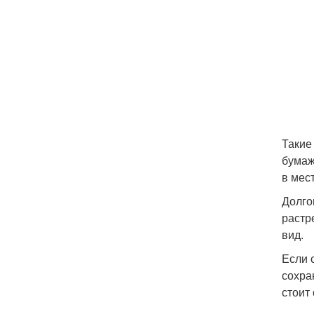
Такие
бумаж
в мес
Долго
растр
вид.
Если 
сохра
стоит