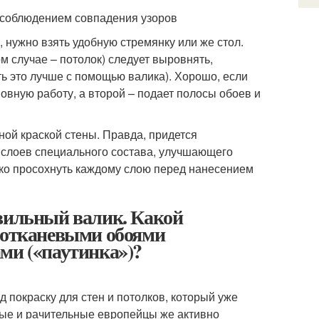
с соблюдением совпадения узоров
 нужно взять удобную стремянку или же стол.
ом случае – потолок) следует выровнять,
ть это лучше с помощью валика). Хорошо, если
новную работу, а второй – подает полосы обоев и
ой краской стены. Правда, придется
о слоев специального состава, улучшающего
чко просохнуть каждому слою перед нанесением
авильный валик. Какой
клотканевыми обоями
ми («паутинка»)?
 покраску для стен и потолков, который уже
рые и рачительные европейцы же активно