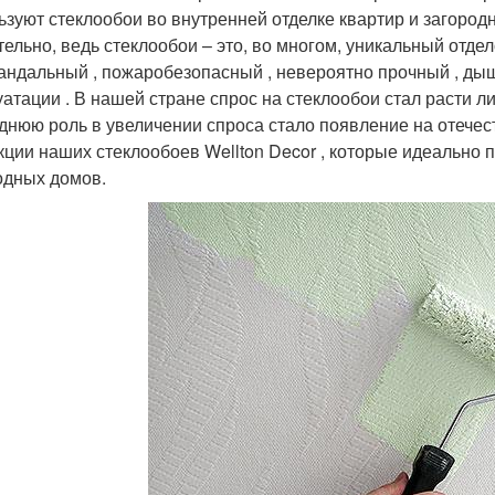
ьзуют стеклообои во внутренней отделке квартир и загородн
тельно, ведь стеклообои – это, во многом, уникальный отде
андальный , пожаробезопасный , невероятно прочный , ды
уатации . В нашей стране спрос на стеклообои стал расти 
днюю роль в увеличении спроса стало появление на отечес
кции наших стеклообоев Wellton Decor , которые идеально 
одных домов.