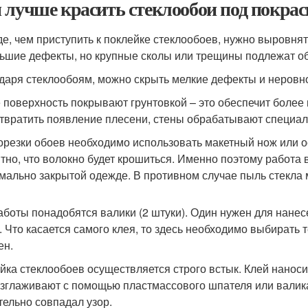
 лучше красить стеклообои под покрас
е, чем приступить к поклейке стеклообоев, нужно выровня
ьшие дефекты, но крупные сколы или трещины подлежат о
даря стеклообоям, можно скрыть мелкие дефекты и неровн
 поверхность покрывают грунтовкой – это обеспечит более
твратить появление плесени, стены обрабатывают специа
орезки обоев необходимо использовать макетный нож или о
тно, что волокно будет крошиться. Именно поэтому работа
мально закрытой одежде. В противном случае пыль стекла 
аботы понадобятся валики (2 штуки). Один нужен для нанес
. Что касается самого клея, то здесь необходимо выбирать
ен.
йка стеклообоев осуществляется строго встык. Клей наносит
азглаживают с помощью пластмассового шпателя или валика.
тельно совпадал узор.