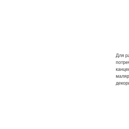
Для р
потре
канце
маляр
декор