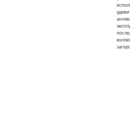
испол
удиви
антив
экспл
после
колле
загор