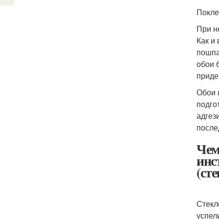
Покле
При н
Как и
пошпа
обои 
приде
Обои 
подго
адгез
после
Чем
инс
(ст
Стекл
успел