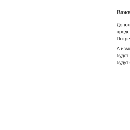
Важн
Допол
предс
Потре
А изм
будет
будут