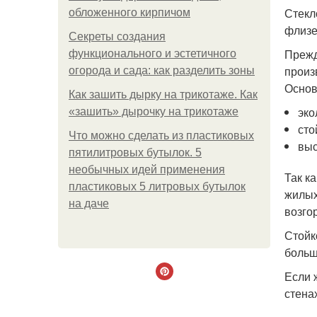
Стекл
обложенного кирпичом
флизе
Секреты создания
Прежд
функционального и эстетичного
произ
огорода и сада: как разделить зоны
Основ
Как зашить дырку на трикотаже. Как
эко
«зашить» дырочку на трикотаже
сто
Что можно сделать из пластиковых
выс
пятилитровых бутылок. 5
необычных идей применения
Так к
пластиковых 5 литровых бутылок
жилых
на даче
возго
Стойк
больш
Если 
стена