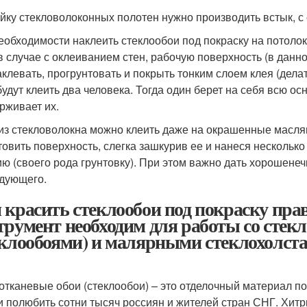
йку стекловолоконных полотен нужно производить встык, 
еобходимости наклеить стеклообои под покраску на потолок,
 в случае с оклеиванием стен, рабочую поверхность (в данн
клевать, прогрунтовать и покрыть тонким слоем клея (дела
будут клеить два человека. Тогда один берет на себя всю ос
рживает их.
из стекловолокна можно клеить даже на окрашенные маслян
товить поверхность, слегка зашкурив ее и нанеся нескольк
ию (своего рода грунтовку). При этом важно дать хорошене
дующего.
 красить стеклообои под покраску пр
трумент необходим для работы со сте
еклообоями) и малярными стеклохолста
отканевые обои (стеклообои) – это отделочный материал под
и полюбить сотни тысяч россиян и жителей стран СНГ. Хит