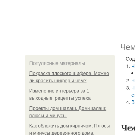
Чем
Сод
Популярные материалы
Ч
Покраска плоского шифера. Можно
Ч
ли красить шифер и чем?
Ч
Изменение интерьера за 1
с
выходные: рецепты успеха
В
Проекты дом шалаш. Дом-шалаш:
плюсы и минусы
Чем
Как обложить дом кирпичом. Плюсы
и минусы деревянного дома,