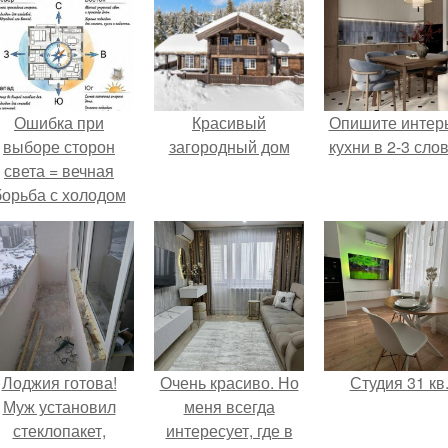
Ошибка при
Красивый
Опишите интер
выборе сторон
загородный дом
кухни в 2-3 слов
света = вечная
борьба с холодом
или светом.
Лоджия готова!
Очень красиво. Но
Студия 31 кв
Муж установил
меня всегда
стеклопакет,
интересует, где в