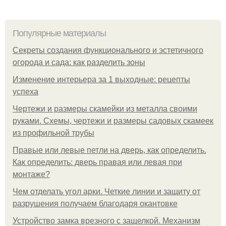
Популярные материалы
Секреты создания функционального и эстетичного
огорода и сада: как разделить зоны
Изменение интерьера за 1 выходные: рецепты
успеха
Чертежи и размеры скамейки из металла своими
руками. Схемы, чертежи и размеры садовых скамеек
из профильной трубы
Правые или левые петли на дверь, как определить.
Как определить: дверь правая или левая при
монтаже?
Чем отделать угол арки. Четкие линии и защиту от
разрушения получаем благодаря окантовке
Устройство замка врезного с защелкой. Механизм