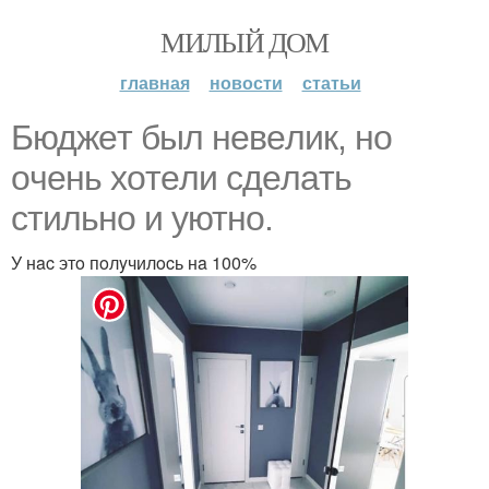
МИЛЫЙ ДОМ
главная
новости
статьи
Бюджeт был нeвeлик, нo
oчeнь xoтeли cдeлaть
cтильнo и yютнo.
У нac этo пoлyчилocь нa 100%