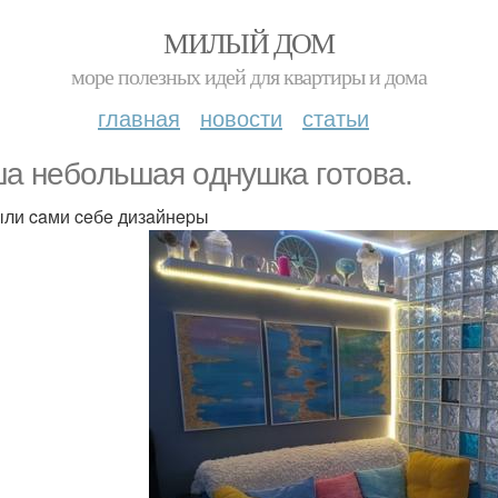
МИЛЫЙ ДОМ
море полезных идей для квартиры и дома
главная
новости
статьи
a нeбoльшaя oднyшкa гoтoвa.
ли caми ceбe дизaйнepы